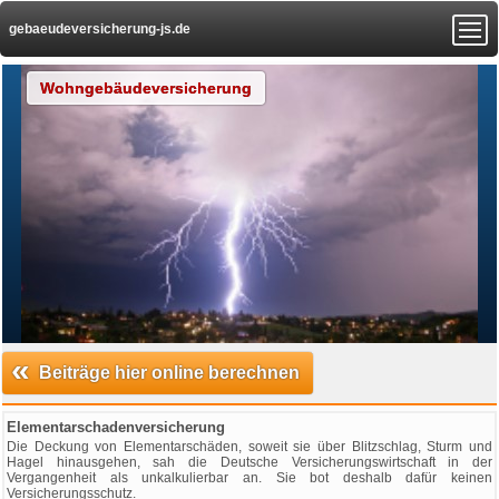
gebaeudeversicherung-js.de
Wohngebäudeversicherung
«
Beiträge hier online berechnen
Elementarschadenversicherung
Die Deckung von Elementarschäden, soweit sie über Blitzschlag, Sturm und
Hagel hinausgehen, sah die Deutsche Versicherungswirtschaft in der
Vergangenheit als unkalkulierbar an. Sie bot deshalb dafür keinen
Versicherungsschutz.