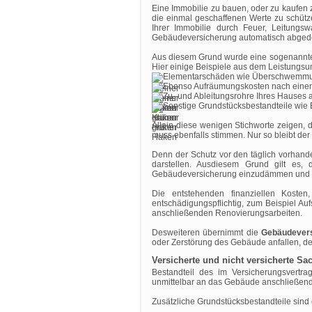
Eine Immobilie zu bauen, oder zu kaufen 
die einmal geschaffenen Werte zu schütz
Ihrer Immobilie durch Feuer, Leitungs
Gebäudeversicherung automatisch abged
Aus diesem Grund wurde eine sogenannte G
Hier einige Beispiele aus dem Leistungs
Elementarschäden wie Überschwemmung,
Ebenso Aufräumungskosten nach einem 
Zu- und Ableitungsrohre Ihres Hauses a
Sonstige Grundstücksbestandteile wie Ei
Allein diese wenigen Stichworte zeigen, 
muss ebenfalls stimmen. Nur so bleibt der
Denn der Schutz vor den täglich vorhand
darstellen. Ausdiesem Grund gilt es,
Gebäudeversicherung einzudämmen und d
Die entstehenden finanziellen Kost
entschädigungspflichtig, zum Beispiel A
anschließenden Renovierungsarbeiten.
Desweiteren übernimmt die
Gebäudever
oder Zerstörung des Gebäude anfallen, de
Versicherte und nicht versicherte Sa
Bestandteil des im Versicherungsvert
unmittelbar an das Gebäude anschließend
Zusätzliche Grundstücksbestandteile sind