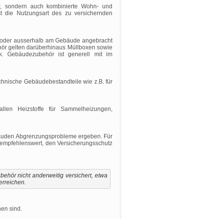
, sondern auch kombinierte Wohn- und
 die Nutzungsart des zu versichernden
 oder ausserhalb am Gebäude angebracht
ör gelten darüberhinaus Müllboxen sowie
k. Gebäudezubehör ist generell mit im
echnische Gebäudebestandteile wie z.B. für
llen Heizstoffe für Sammelheizungen,
ebäuden Abgrenzungsprobleme ergeben. Für
h empfehlenswert, den Versicherungsschutz
hör nicht anderweitig versichert, etwa
erreichen.
en sind.