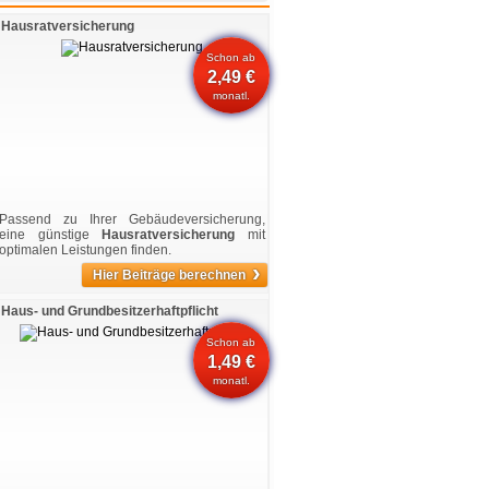
Hausratversicherung
Schon ab
2,49 €
monatl.
Passend zu Ihrer Gebäudeversicherung,
eine günstige
Hausratversicherung
mit
optimalen Leistungen finden.
›
Hier Beiträge berechnen
Haus- und Grundbesitzerhaftpflicht
Schon ab
1,49 €
monatl.