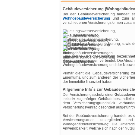
Gebäudeversicherung (Wohngebäudevers
Bei der Gebäudeversicherung handelt e
Wohngebäudeversicherung
und zum an
verschiedenen Versicherungsformen zusamme
Leitungswasserversicherung,
Feuerversicherung,
Sturm- und Hagelversicherung,
Elementarschadenversicherung, sowie d
Glasversicherung.
Eine solche Versicherungsform bezeichn
Versicherungssparten verbindet. Die Absic
Wohngebäudeversicherung und der Neuwert
Primär dient die Gebäudeversicherung zu
Eigentums, und zum anderen der Sicherheit
der Immobilie finanziert haben.
Allgemeine Info`s zur Gebäudeversich
Der Versicherungsschutz einer
Gebäudever
inklusiv zugehöriger Gebäudebestandteil
dem Versicherungsgrundstück vorhand
Versicherungsvertrag gesondert aufgeführt 
Bei der Gebäudeversicherung handelt es s
Versicherungsarten untergliedert u
Wohngebäudeversicherung
. Die Untersch
Anwendbarkeit, welche sich nach der Nutzu