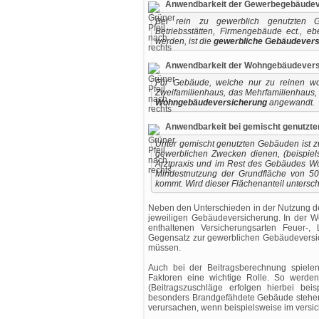
Anwendbarkeit der Gewerbegebäudeve
Bei rein zu gewerblich genutzten Ge
Betriebsstätten, Firmengebäude ect., e
werden, ist die
gewerbliche Gebäudevers
Anwendbarkeit der Wohngebäudevers
Für Gebäude, welche nur zu reinen wo
Zweifamilienhaus, das Mehrfamilienhaus,
Wohngebäudeversicherung
angewandt.
Anwendbarkeit bei gemischt genutzt
Unter gemischt genutzten Gebäuden ist z
gewerblichen Zwecken dienen, (beispiel
Arztpraxis und im Rest des Gebäudes Woh
Mindestnutzung der Grundfläche von 
kommt. Wird dieser Flächenanteil untersc
Neben den Unterschieden in der Nutzung de
jeweiligen Gebäudeversicherung. In der W
enthaltenen Versicherungsarten Feuer-,
Gegensatz zur gewerblichen Gebäudeversich
müssen.
Auch bei der Beitragsberechnung spiele
Faktoren eine wichtige Rolle. So werden
(Beitragszuschläge erfolgen hierbei be
besonders Brandgefähdete Gebäude stehen.)
verursachen, wenn beispielsweise im versi