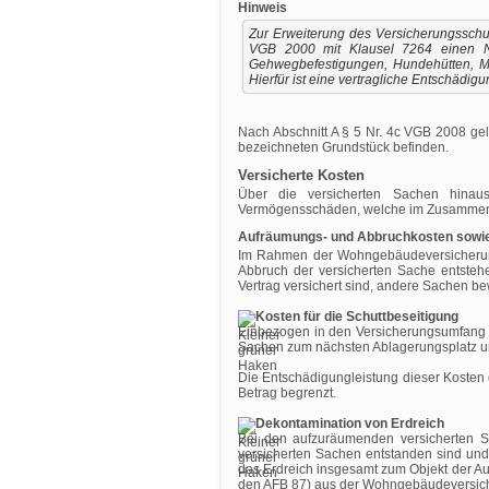
Hinweis
Zur Erweiterung des Versicherungsschu
VGB 2000 mit Klausel 7264 einen No
Gehwegbefestigungen, Hundehütten, Ma
Hierfür ist eine vertragliche Entschädi
Nach Abschnitt A § 5 Nr. 4c VGB 2008 gel
bezeichneten Grundstück befinden.
Versicherte Kosten
Über die versicherten Sachen hinaus
Vermögensschäden, welche im Zusammenha
Aufräumungs- und Abbruchkosten sowi
Im Rahmen der Wohngebäudeversicherung s
Abbruch der versicherten Sache entste
Vertrag versichert sind, andere Sachen b
Kosten für die Schuttbeseitigung
Einbezogen in den Versicherungsumfang si
Sachen zum nächsten Ablagerungsplatz und
Die Entschädigungleistung dieser Kosten
Betrag begrenzt.
Dekontamination von Erdreich
Bei den aufzuräumenden versicherten 
versicherten Sachen entstanden sind und
das Erdreich insgesamt zum Objekt der Au
den AFB 87) aus der Wohngebäudeversiche