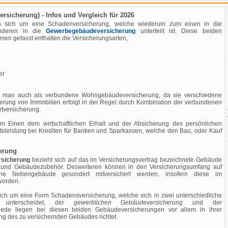
icherung) - Infos und Vergleich für 2026
s sich um eine Schadenversicherung, welche wiederum zum einen in die
deren in die
Gewerbegebäudeversicherung
unterteilt ist. Diese beiden
n gefasst enthalten die Versicherungsarten,
er
et man auch als verbundene Wohngebäudeversicherung, da sie verschiedene
herung von Immobilien erfolgt in der Regel durch Kombination der verbundenen
versicherung.
m Einen dem wirtschaftlichen Erhalt und der Absicherung des persönlichen
sleistung bei Krediten für Banken und Sparkassen, welche den Bau, oder Kauf
erung
sicherung
bezieht sich auf das im Versicherungsvertrag bezeichnete Gebäude
e und Gebäudezubehör. Desweiteren können in den Versicherungsumfang auf
ene Nebengebäude gesondert mitversichert werden, insofern diese im
worden.
ich um eine Form Schadensversicherung, welche sich in zwei unterschiedliche
nd unterscheidet, der
gewerblichen Gebäudeversicherung
und der
iede liegen bei diesen beiden Gebäudeversicherungen vor allem in ihrer
ng des zu versichernden Gebäudes richtet.