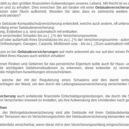
zählt zu den größten finanziellen Aufwendungen unseres Lebens. Mit Recht ist es 
en und zu erhalten. Dies erreichen Sie am besten mit einer
Gebäudeversicheru
wasser oder Sturm aufkommt. Wussten Sie aber, dass es zahlreiche weitere 
eckt werden?
ebäude Kompaktschutzversicherung entwickelt, welche auch andere, oft untersch
umfang einer Gebäudeversicherung:
 Erdbeben u.a. sind automatisch mit enthalten.
versicherten Schaden bis zu [...] % der Versicherungssumme.
uf oder außerhalb Ihres Grundstücks bis zu [...] % der Versicherungssumme - autom
nfriedungen, Garagen, Carports, Müllboxen usw. - bis zu [...] Euro automatisch mit 
dass es bei
Gebäudeversicherungen
auf mehr ankommt als nur auf den reinen Pr
 Wert Ihres Hauses auch wirklich erhalten!
enen Risiken und Gefahren für das persönliche Eigentum sollte auch für Haus- u
 die wichtigsten Gefahrensituationen zu erkennen, diese entweder zu verme
ie möglichen Auswirkungen einzuschränken.
en, welche der mit der Regulierung eines Schadens und den damit verbu
ufschlagen der Wand, um den durch die Leitungswasserversicherung versicherte
sicherung
auch anfallende finanzielle Entschädigungsleistungen, die durch di
m Versicherten insoweit zu erstatten, als ihre Aufwendung den Umständen nach g
chen
rag der Wohngebäudeversicherung sind alle Gebäude mit ihren Gebäudebesta
er Terrassen des im Versicherungsschein der Gebäudeversicherung benannten ve
 ebenfalls versicherbar, wenn diese mit in den Versicherungsumfang eingeschloss