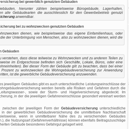
rsicherug bei gewerblich genutzten Gebäuden
bäuden, hierunter zählen beispielsweise Bürogebäude, Lagerhallen,
ben alle Gebäudearten die ausschliesslich für den Gewerbebetrieb genutzt
icherung
anwendbar.
icherung bei zu wohnzwecken genutzten Gebäuden
hnzwecken dienen, wie beispielsweise das eigene Einfamilienhaus, oder
 die der Unterbringung von Menschen, also zu wohnzwecken dienen, wird die
en Gebäuden
u verstehen, dass diese teilweise zu Wohnzwecken und zu anderen Teilen zu
sweise im Erdgeschosse befinden sich Geschäfte, Lokale, Büros, oder eine
neinheiten). Bei dieser Form der Gebäude gilt zu beachten, dass bei einer
50 Prozent zu wohnzwecken die Wohngebäudeversicherung zur Anwendung
hritten, ist die gewerbliche Gebäudeversicherung anzuwenden.
s jeweiligen Gebäudes gibt es auch unterschiedliche Leistungseinschlüsse der
ohngebäudeversicherung werden bereits alle Risiken und Gefahren durch die
 Leitungswasser-, sowie der Sturm- und Hagelversicherung abgedeckt. Im
erung, in der die jeweiligen Gefahreneinschlüsse gesondert vereinart werden
n zwischen der jeweiligen Form der
Gebäudeversicherung
unterschiedliche
 in der gewerblichen Gebäudeversicherung die unmittelbare Nachbarschaft
ispielsweise, wenn in unmittelbarer Nähe des zu versichernden Gebäudes
, die Nutzungsart (Gefahrenverhältnisse) können ebenfalls Beitragszuschläge
cherten Gebäude besonderes Gefahrgut gelagert wird.