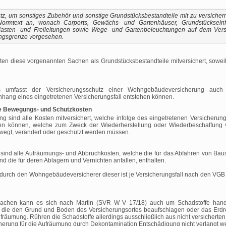
tz, um sonstiges Zubehör und sonstige Grundstücksbestandteile mit zu versicher
rmtext an, wonach Carports, Gewächs- und Gartenhäuser, Grundstückseinf
sten- und Freileitungen sowie Wege- und Gartenbeleuchtungen auf dem Versic
gungsgrenze vorgesehen.
ten diese vorgenannten Sachen als Grundstücksbestandteile mitversichert, sowei
 umfasst der Versicherungsschutz einer Wohngebäudeversicherung auch 
ng eines eingetretenen Versicherungsfall entstehen können.
e Bewegungs- und Schutzkosten
ind alle Kosten mitversichert, welche infolge des eingetretenen Versicherungs
hen können, welche zum Zweck der Wiederherstellung oder Wiederbeschaffung 
ewegt, verändert oder geschützt werden müssen.
nd alle Aufräumungs- und Abbruchkosten, welche die für das Abfahren von Bausc
 die für deren Ablagern und Vernichten anfallen, enthalten.
 durch den Wohngebäudeversicherer dieser ist je Versicherungsfall nach den VG
Sachen kann es sich nach Martin (SVR W V 17/18) auch um Schadstoffe hand
 die den Grund und Boden des Versicherungsortes beaufschlagen oder das Erdrei
fräumung. Rühren die Schadstoffe allerdings ausschließlich aus nicht versicherte
rung für die Aufräumung durch Dekontamination Entschädigung nicht verlangt w