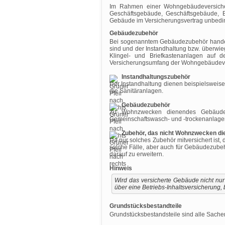
Im Rahmen einer Wohngebäudeversiche
Geschäftsgebäude, Geschäftsgebäude, 
Gebäude im Versicherungsvertrag unbedi
Gebäudezubehör
Bei sogenanntem Gebäudezubehör handel
sind und der Instandhaltung bzw. überw
Klingel- und Briefkastenanlagen auf 
Versicherungsumfang der Wohngebäudeve
Instandhaltungszubehör
Der Instandhaltung dienen beispielsweise 
die Sanitäranlagen.
Gebäudezubehör
Zu Wohnzwecken dienendes Gebäudezub
Gemeinschaftswasch- und -trockenanlagen
Zubehör, das nicht Wohnzwecken di
Da nur solches Zubehör mitversichert is
solche Fälle, aber auch für Gebäudezubeh
darauf zu erweitern.
Hinweis
Wird das versicherte Gebäude nicht nu
über eine Betriebs-Inhaltsversicherung
Grundstücksbestandteile
Grundstücksbestandsteile sind alle Sach