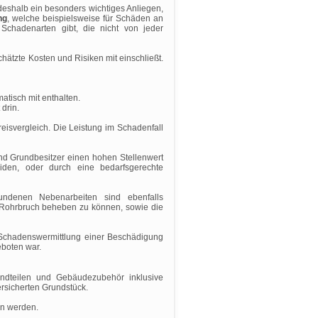
deshalb ein besonders wichtiges Anliegen,
ng
, welche beispielsweise für Schäden an
Schadenarten gibt, die nicht von jeder
ätzte Kosten und Risiken mit einschließt.
atisch mit enthalten.
drin.
eisvergleich. Die Leistung im Schadenfall
nd Grundbesitzer einen hohen Stellenwert
iden, oder durch eine bedarfsgerechte
ndenen Nebenarbeiten sind ebenfalls
n Rohrbruch beheben zu können, sowie die
e Schadenswermittlung einer Beschädigung
eboten war.
ndteilen und Gebäudezubehör inklusive
rsicherten Grundstück.
en werden.