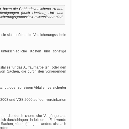
n, boten die Gebäudeversicherer zu den
riedigungen (auch Hecken), Hof- und
herungsgrundstück mitversichert sind.
t sie sich auf dem im Versicherungsschein
unterschiedliche Kosten und sonstige
falles für das Aufräumarbeiten, oder den
von Sachen, die durch den vorliegenden
hutt oder sonstigen Abfällen versicherter
B 2008 und VGB 2000 auf den vereinbarten
eln, die durch chemische Vorgänge aus
ch durchdringen. In letzterem Fall werde
n Sachen, könne (übrigens anders als nach
erden.