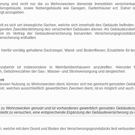
rung sind nicht nur die zu Wohnzwecken dienende Immobilien versicherbar
Bürogebäude, sowie Nebengebäude wie Garagen, Gartenhäuser ect. Daher ist
ngt anzugeben.
t es sich um bewegliche Sachen, welche sich innerhalb des Gebäude befinden
iegenden Zweckbestimmung des versicherten Gebäudes dienen. Als Gebäudezubeh
dem im Vertrag der Gebäudeversicherung benannten Versicherungsgrundstüc
rsicherung enthalten.
hierfür vorrätig gehaltene Dachziegel, Wand- und Bodenfliesen, Ersatzteile für t
ehör ist insbesondere in Mehrfamilienhäusern anzutreffen. Hierunter fa
, Gebührenzähler der Gas-, Wasser- und Stromversorgung und dergleichen.
ent
t, dessen Nutzung zu Wohnzwecken dient, können sich bei gemischt genutzten G
ör, welches ausschließlich gewerblichen Zwecken dient, ist es möglich und auc
r zu Wohnzwecken genutzt und ist vorhandenes gewerblich genutztes Gebäudezube
, bleibt zu versuchen, eine entsprechende Ergänzung der Gebäudeversicherung zu 
en, welche mit dem Grund und Boden des Versicherungsgrundstücks fest verbunden