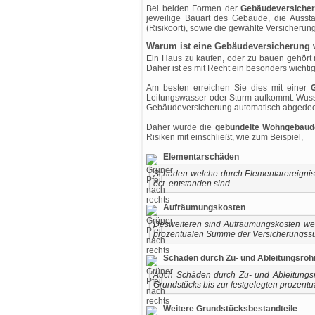
Bei beiden Formen der
Gebäudeversiche
jeweilige Bauart des Gebäude, die Aussta
(Risikoort), sowie die gewählte Versicheru
Warum ist eine Gebäudeversicherung 
Ein Haus zu kaufen, oder zu bauen gehört 
Daher ist es mit Recht ein besonders wichti
Am besten erreichen Sie dies mit einer
Leitungswasser oder Sturm aufkommt. Wusste
Gebäudeversicherung automatisch abgede
Daher wurde die
gebündelte Wohngebäud
Risiken mit einschließt, wie zum Beispiel,
Elementarschäden
Schäden welche durch Elementarereign
ect. entstanden sind.
Aufräumungskosten
Desweiteren sind Aufräumungskosten welc
prozentualen Summe der Versicherungs
Schäden durch Zu- und Ableitungsroh
Auch Schäden durch Zu- und Ableitungsr
Grundstücks bis zur festgelegten prozen
Weitere Grundstücksbestandteile