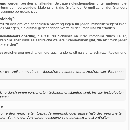
rung
werden bei den anfallenden Beiträgen gleichermaßen unter anderem die
ttung der (verwendete Materialien), die Größe der Grundfläche, der Standort
ngssumme berücksichtigt.
wichtig?
mit zu den größten finanziellen Anstrengungen für jeden Immobilieneigentümer.
ges Anliegen, die einmal geschaffenen Werte zu schützen und zu erhalten.
Gebäudeversicherung
, die z.B. für Schäden an Ihrer Immobilie durch Feuer,
n Sie aber, dass es zahlreiche weitere Schadenarten gibt, die nicht von jeder
ckt werden?
eversicherung
geschaffen, die auch andere, oftmals unterschätzte Kosten und
isse wie Vulkanausbrüche, Überschwemmungen durch Hochwasser, Erdbeben
he durch einen versicherten Schaden entstanden sind, bis zur festgelegten
summe.
re
ohre des versicherten Gebäude innerhalb oder ausserhalb des versicherten
tualen Summe der Versicherungssumme sind automatisch mit enthalten.