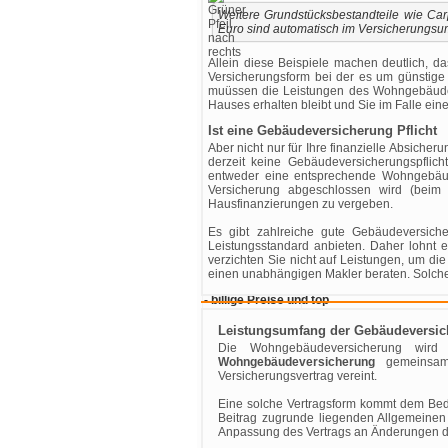
Weitere Grundstücksbestandteile wie Carp
Euro sind automatisch im Versicherungsu
Allein diese Beispiele machen deutlich, d
Versicherungsform bei der es um günstige P
muüssen die Leistungen des Wohngebäudeve
Hauses erhalten bleibt und Sie im Falle eine
Ist eine Gebäudeversicherung Pflicht
Aber nicht nur für Ihre finanzielle Absiche
derzeit keine Gebäudeversicherungspflic
entweder eine entsprechende Wohngebäude
Versicherung abgeschlossen wird (beim 
Hausfinanzierungen zu vergeben.
Es gibt zahlreiche gute Gebäudeversich
Leistungsstandard anbieten. Daher lohnt 
verzichten Sie nicht auf Leistungen, um di
einen unabhängigen Makler beraten. Solche
Leistungsumfang der Gebäudeversi
Die Wohngebäudeversicherung wird
Wohngebäudeversicherung
gemeinsame
Versicherungsvertrag vereint.
Eine solche Vertragsform kommt dem Bedü
Beitrag zugrunde liegenden Allgemeine
Anpassung des Vertrags an Änderungen d