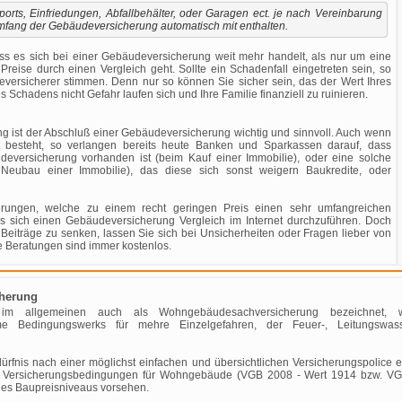
orts, Einfriedungen, Abfallbehälter, oder Garagen ect. je nach Vereinbarung
mfang der Gebäudeversicherung automatisch mit enthalten.
ass es sich bei einer Gebäudeversicherung weit mehr handelt, als nur um eine
reise durch einen Vergleich geht. Sollte ein Schadenfall eingetreten sein, so
rsicherer stimmen. Denn nur so können Sie sicher sein, das der Wert Ihres
s Schadens nicht Gefahr laufen sich und Ihre Familie finanziell zu ruinieren.
rung ist der Abschluß einer Gebäudeversicherung wichtig und sinnvoll. Auch wenn
ht besteht, so verlangen bereits heute Banken und Sparkassen darauf, dass
versicherung vorhanden ist (beim Kauf einer Immobilie), oder eine solche
Neubau einer Immobilie), das diese sich sonst weigern Baukredite, oder
erungen, welche zu einem recht geringen Preis einen sehr umfangreichen
es sich einen Gebäudeversicherung Vergleich im Internet durchzuführen. Doch
e Beiträge zu senken, lassen Sie sich bei Unsicherheiten oder Fragen lieber von
 Beratungen sind immer kostenlos.
cherung
 im allgemeinen auch als Wohngebäudesachversicherung bezeichne
 Bedingungswerks für mehre Einzelgefahren, der Feuer-, Leitungswass
rfnis nach einer möglichst einfachen und übersichtlichen Versicherungspolice 
n Versicherungsbedingungen für Wohngebäude (VGB 2008 - Wert 1914 bzw. VG
es Baupreisniveaus vorsehen.