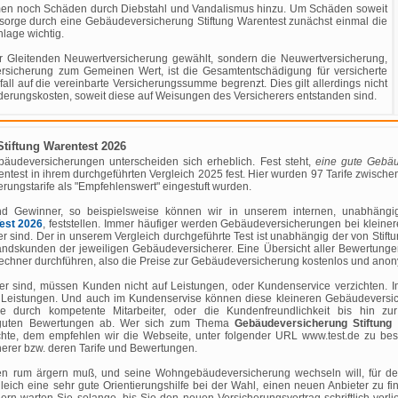
men noch Schäden durch Diebstahl und Vandalismus hinzu. Um Schäden soweit
orsorge durch eine Gebäudeversicherung Stiftung Warentest zunächst einmal die
lage wichtig.
r Gleitenden Neuwertversicherung gewählt, sondern die Neuwertversicherung,
rsicherung zum Gemeinen Wert, ist die Gesamtentschädigung für versicherte
all auf die vereinbarte Versicherungssumme begrenzt. Dies gilt allerdings nicht
ungskosten, soweit diese auf Weisungen des Versicherers entstanden sind.
tiftung Warentest 2026
udeversicherungen unterscheiden sich erheblich. Fest steht,
eine gute Gebäu
arentest in ihrem durchgeführten Vergleich 2025 fest. Hier wurden 97 Tarife zwis
ungstarife als "Empfehlenswert" eingestuft wurden.
nd Gewinner, so beispielsweise können wir in unserem internen, unabhängi
est 2026
, feststellen. Immer häufiger werden Gebäudeversicherungen bei kleine
er sind. Der in unserem Vergleich durchgeführte Test ist unabhängig der von Stif
andskunden der jeweiligen Gebäudeversicherer. Eine Übersicht aller Bewertungen
rechner durchführen, also die Preise zur Gebäudeversicherung kostenlos und ano
ger sind, müssen Kunden nicht auf Leistungen, oder Kundenservice verzichten. I
 Leistungen. Und auch im Kundenservise können diese kleineren Gebäudeversich
ce durch kompetente Mitarbeiter, oder die Kundenfreundlichkeit bis hin zu
 guten Bewertungen ab. Wer sich zum Thema
Gebäudeversicherung Stiftung
chte, dem empfehlen wir die Webseite, unter folgender URL www.test.de zu bes
herer bzw. deren Tarife und Bewertungen.
en rum ärgern muß, und seine Wohngebäudeversicherung wechseln will, für den
eich eine sehr gute Orientierungshilfe bei der Wahl, einen neuen Anbieter zu f