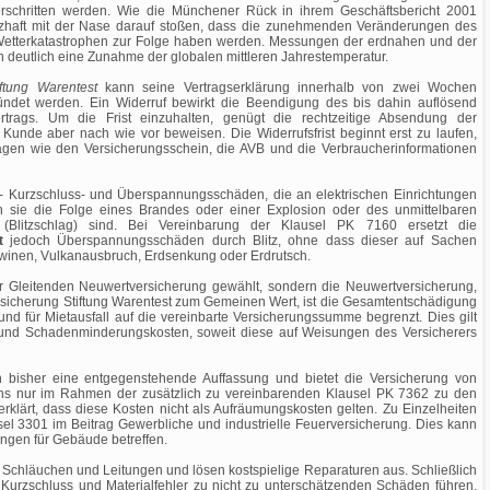
schritten werden. Wie die Münchener Rück in ihrem Geschäftsbericht 2001
rzhaft mit der Nase darauf stoßen, dass die zunehmenden Veränderungen des
etterkatastrophen zur Folge haben werden. Messungen der erdnahen und der
 deutlich eine Zunahme der globalen mittleren Jahrestemperatur.
ftung Warentest
kann seine Vertragserklärung innerhalb von zwei Wochen
ündet werden. Ein Widerruf bewirkt die Beendigung des bis dahin auflösend
rtrags. Um die Frist einzuhalten, genügt die rechtzeitige Absendung der
unde aber nach wie vor beweisen. Die Widerrufsfrist beginnt erst zu laufen,
gen wie den Versicherungsschein, die AVB und die Verbraucherinformationen
 Kurzschluss- und Überspannungsschäden, die an elektrischen Einrichtungen
sie die Folge eines Brandes oder einer Explosion oder des unmittelbaren
(Blitzschlag) sind. Bei Vereinbarung der Klausel PK 7160 ersetzt die
t
jedoch Überspannungsschäden durch Blitz, ohne dass dieser auf Sachen
awinen, Vulkanausbruch, Erdsenkung oder Erdrutsch.
r Gleitenden Neuwertversicherung gewählt, sondern die Neuwertversicherung,
sicherung Stiftung Warentest zum Gemeinen Wert, ist die Gesamtentschädigung
 und für Mietausfall auf die vereinbarte Versicherungssumme begrenzt. Dies gilt
 und Schadenminderungskosten, soweit diese auf Weisungen des Versicherers
n bisher eine entgegenstehende Auffassung und bietet die Versicherung von
chs nur im Rahmen der zusätzlich zu vereinbarenden Klausel PK 7362 zu den
rklärt, dass diese Kosten nicht als Aufräumungskosten gelten. Zu Einzelheiten
el 3301 im Beitrag Gewerbliche und industrielle Feuerversicherung. Dies kann
ngen für Gebäude betreffen.
chläuchen und Leitungen und lösen kostspielige Reparaturen aus. Schließlich
Kurzschluss und Materialfehler zu nicht zu unterschätzenden Schäden führen.