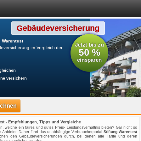
Gebäudeversicherung
 Warentest
Jetzt bis zu
eversicherung im Vergleich der
50 %
einsparen
gleichen
ne versichern
rechnen
st - Empfehlungen, Tipps und Vergleiche
n, welche ein faires und gutes Preis- Leistungsverhältnis bieten? Gar nicht so
en Anbieter. Daher führt das unabhängige Verbraucherportal
Stiftung Warentest
schen den Gebäudeversicherungen durch, bei denen alle Tarife und deren
Preise verglichen werden.