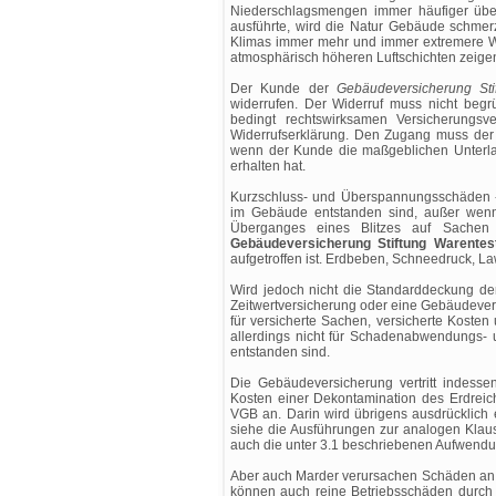
Niederschlagsmengen immer häufiger über
ausführte, wird die Natur Gebäude schme
Klimas immer mehr und immer extremere W
atmosphärisch höheren Luftschichten zeigen
Der Kunde der
Gebäudeversicherung Sti
widerrufen. Der Widerruf muss nicht begr
bedingt rechtswirksamen Versicherungsve
Widerrufserklärung. Den Zugang muss der K
wenn der Kunde die maßgeblichen Unterla
erhalten hat.
Kurzschluss- und Überspannungsschäden -
im Gebäude entstanden sind, außer wenn 
Überganges eines Blitzes auf Sachen 
Gebäudeversicherung Stiftung Warentes
aufgetroffen ist. Erdbeben, Schneedruck, L
Wird jedoch nicht die Standarddeckung de
Zeitwertversicherung oder eine Gebäudever
für versicherte Sachen, versicherte Kosten
allerdings nicht für Schadenabwendungs-
entstanden sind.
Die Gebäudeversicherung vertritt indesse
Kosten einer Dekontamination des Erdrei
VGB an. Darin wird übrigens ausdrücklich e
siehe die Ausführungen zur analogen Klaus
auch die unter 3.1 beschriebenen Aufwendu
Aber auch Marder verursachen Schäden an S
können auch reine Betriebsschäden durch 