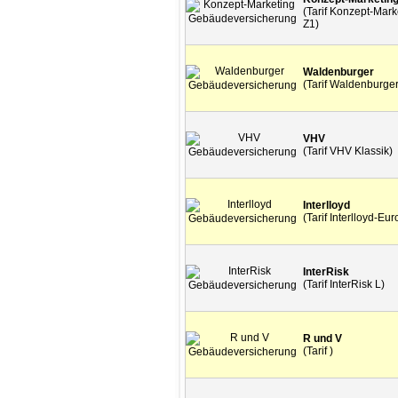
(Tarif Konzept-Mark
Z1)
Waldenburger
(Tarif Waldenburger
VHV
(Tarif VHV Klassik)
Interlloyd
(Tarif Interlloyd-Eu
InterRisk
(Tarif InterRisk L)
R und V
(Tarif )