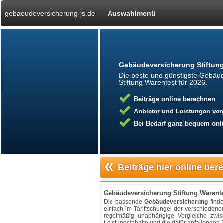
gebaeudeversicherung-js.de
Auswahlmenü
Gebäudeversicherung Stiftung
Die beste und günstigste Gebäud
Stiftung Warentest für 2026.
Beiträge online berechnen
Anbieter und Leistungen ver
Bei Bedarf ganz bequem onli
«
Beiträge hier online be
Gebäudeversicherung Stiftung Warente
Die passende
Gebäudeversicherung
finde
einfach im Tariftschungel der verschieden
regelmäßig unabhängige Vergleiche zwi
Leistungsinhalte und die dafür anfallenden 