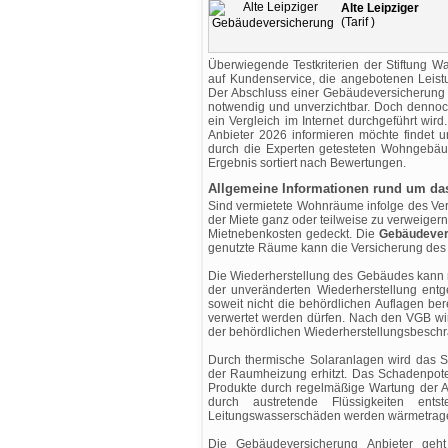
Alte Leipziger
(Tarif )
Überwiegende Testkriterien der Stiftung 
auf Kundenservice, die angebotenen Leist
Der Abschluss einer Gebäudeversicherung is
notwendig und unverzichtbar. Doch dennoc
ein Vergleich im Internet durchgeführt wird
Anbieter 2026 informieren möchte findet 
durch die Experten getesteten Wohngebäu
Ergebnis sortiert nach Bewertungen.
Allgemeine Informationen rund um da
Sind vermietete Wohnräume infolge des Vers
der Miete ganz oder teilweise zu verweigern,
Mietnebenkosten gedeckt. Die
Gebäudever
genutzte Räume kann die Versicherung des M
Die Wiederherstellung des Gebäudes kann 
der unveränderten Wiederherstellung entg
soweit nicht die behördlichen Auflagen berei
verwertet werden dürfen. Nach den VGB wir
der behördlichen Wiederherstellungsbeschr
Durch thermische Solaranlagen wird das 
der Raumheizung erhitzt. Das Schadenpoten
Produkte durch regelmäßige Wartung der 
durch austretende Flüssigkeiten ent
Leitungswasserschäden werden wärmetragende
Die Gebäudeversicherung Anbieter geht