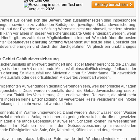
Bewertung
Gut
›
Beitrag berechnen
Warentest aus denen sich die Bewertungen zusammensetzen sind insbesondere
ungen, sowie die zu zahlenden Beiträge der jeweiligen Gebäudeversicherung.
t laut der Experten von Stiftung Warentest nicht nur sinnvoll, sondern absolut
h kann vor allem in dieser Versicherungssparte Geld eingespart werden, wenn
. Hierfür gibt es zahlreiche Möglichkeiten im Internet. Wer sich über die besten
unter
Gebäudeversicherung Stiftung Warentest
auf test.de eine Übersicht der
deversicherungen und durch den durchgeführten Vergleich ein unabhängiges
s Gebiet Gebäudeversicherung
icherungsfalls im Mietwert gemindert und ist der Mieter berechtigt, die Zahlung
 so ist der dem VN entstehende Mietausfall einschließlich etwaiger fortlaufender
sicherung
für Mietausfall und Mietwert gilt nur für Wohnräume. Für gewerblich
ietausfalls oder des ortsüblichen Mietwertes vereinbart werden.
mit erhöhten Aufwendungen deshalb verbunden sein, weil behördliche Auflagen
egenstehen. Diese werden ebenfalls durch die Gebäudeversicherung ersetzt,
ts vor Eintritt des Versicherungsfalls erteilt wurden. Restwerte, die nicht mehr
d indessen keine Entschädigung für verwertbare Reste versicherter die infolge
änkung nicht mehr verwertet werden dürfen.
Sonnenlicht in Wärme umgewandelt. Damit werden Brauchwasser oder Wasser
zial durch diese Anlagen ist eher als gering einzustufen, da die eingesetzten
Anlagen eine lange Lebensdauer aufweisen. Schäden können im Wesentlichen
stehen. Im Rahmen der in der Gebäudeversicherung mitversicherten
 Flüssigkeiten wie Sole, Öle, Kühlmittel, Kältemittel und dergleichen.
 davon aus, dass kritische Extremwerte bei Windgeschwindigkeiten und