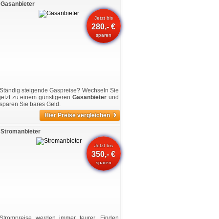
Gasanbieter
Jetzt bis
280,- €
sparen
Ständig steigende Gaspreise? Wechseln Sie
jetzt zu einem günstigeren
Gasanbieter
und
sparen Sie bares Geld.
›
Hier Preise vergleichen
Stromanbieter
Jetzt bis
350,- €
sparen
Strompreise werden immer teurer. Finden