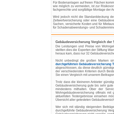
Für Bodenanlagen auf freien Flächen kom
wie möglich zu vermeiden, ist zur Risikov
fachgerechte und sorgfältige Montage der An
Wird jedoch nicht die Standarddeckung de
Zeitwertversicherung oder eine Gebäudeve
Sachen, versicherte Kosten und für Mietausf
für Schadenabwendungs- und Schadenminder
Gebäudeversicherung Vergleich der S
Die Leistungen und Preise von Wohngebä
stellten dies die Experten der Stiftung W
heraus kam, dass nur 32 Gebäudeversicher
Nicht unbedingt die großen Marken si
durchgeführten Gebäudeversicherung T
abgeschlossen, da diese deutlich günstig
der verschiedensten Kriterien durch Best
Sie einen Vergleich mit unserem Beitrags
Trotz dass die kleineren Anbieter günsti
Gebäudeversicherung gute bis sehr gute
mindestens mithalten. Ober der Servi
Wohngebäudeversicherung oftmals mit
aktuellsten Testergebnisse einsehen mö
Übersicht aller getesteten Gebäudeversic
Wer sich mit ständig steigenden Beiträg
durchgeführte Gebäudeversicherung Vergl