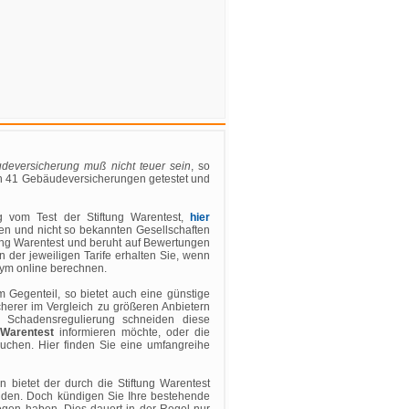
deversicherung muß nicht teuer sein
, so
chen 41 Gebäudeversicherungen getestet und
g vom Test der Stiftung Warentest,
hier
ren und nicht so bekannten Gesellschaften
tung Warentest und beruht auf Bewertungen
 der jeweiligen Tarife erhalten Sie, wenn
nym online berechnen.
m Gegenteil, so bietet auch eine günstige
erer im Vergleich zu größeren Anbietern
r Schadensregulierung schneiden diese
 Warentest
informieren möchte, oder die
uchen. Hier finden Sie eine umfangreihe
 bietet der durch die Stiftung Warentest
inden. Doch kündigen Sie Ihre bestehende