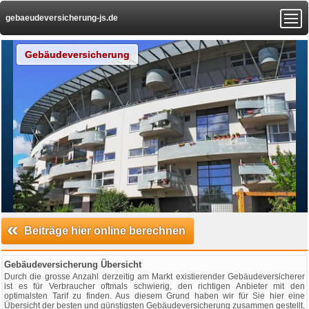
gebaeudeversicherung-js.de
Gebäudeversicherung
«
Beiträge hier online berechnen
Gebäudeversicherung Übersicht
Durch die grosse Anzahl derzeitig am Markt existierender Gebäudeversicherer
ist es für Verbraucher oftmals schwierig, den richtigen Anbieter mit den
optimalsten Tarif zu finden. Aus diesem Grund haben wir für Sie hier eine
Übersicht der besten und günstigsten Gebäudeversicherung zusammen gestellt,