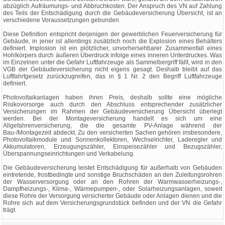
abzüglich Aufräumungs- und Abbruchkosten. Der Anspruch des VN auf Zahlung
des Teils der Entschädigung durch die Gebäudeversicherung Übersicht, ist an
verschiedene Voraussetzungen gebunden.
Diese Definition entspricht derjenigen der gewerblichen Feuerversicherung für
Gebäude, in jener ist allerdings zusätzlich noch die Explosion eines Behälters
definiert. Implosion ist ein plötzlicher, unvorhersehbarer Zusammenfall eines
Hohlkörpers durch äußeren Überdruck infolge eines inneren Unterdruckes. Was
im Einzelnen unter die Gefahr Luftfahrzeuge als Sammelbergriff fällt, wird in den
VGB der Gebäudeversicherung nicht eigens gesagt. Deshalb bleibt auf das
Luftfahrtgesetz zurückzugreifen, das in § 1 Nr. 2 den Begriff Luftfahrzeuge
definiert.
Photovoltaikanlagen haben ihren Preis, deshalb sollte eine mögliche
Risikovorsorge auch durch den Abschluss entsprechender zusätzlicher
Versicherungen im Rahmen der Gebäudeversicherung Übersicht überlegt
werden. Bei der Montageversicherung handelt es sich um eine
Allgefahrenversicherung, die die gesamte PV-Anlage während der
Bau-/Montagezeit abdeckt. Zu den versicherten Sachen gehören insbesondere,
Photovoltaikmodule und Sonnenkollektoren, Wechselrichter, Laderegler und
Akkumulatoren, Erzeugungszähler, Einspeisezähler und Bezugszähler,
Überspannungseinrichtungen und Verkabelung.
Die Gebäudeversicherung leistet Entschädigung für außerhalb von Gebäuden
eintretende, frostbedingte und sonstige Bruchschäden an den Zuleitungsrohren
der Wasserversorgung oder an den Rohren der Warmwasserheizungs-,
Dampfheizungs-, Klima-, Wärmepumpen-, oder Solarheizungsanlagen, soweit
diese Rohre der Versorgung versicherter Gebäude oder Anlagen dienen und die
Rohre sich auf dem Versicherungsgrundstück befinden und der VN die Gefahr
trägt.