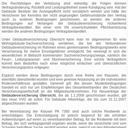
Die Rechtsfolgen der Verletzung sind vielseitig; die Folgen können
Vertragsänderung, Rücktritt und Leistungsfreiheit sowie Kündigung sein. Hat der
Gebäude Besitzer die Anzeigepflicht nicht vorsätzlich verletzt und hätte der
Versicherer bei Kenntnis der nicht angezeigten Gefahrumstände den Vertrag
auch zu anderen Bedingungen geschlossen, so werden die anderen
Bedingungen auf Verlangen der Gebäudeversicherung rückwirkend
Vertragsbestandteil. Bei einer vom VN unverschuldeten Pflichtverletzung
werden die anderen Bedingungen Vertragsbestandteil.
Unter
Gebäudeversicherung Übersicht
kann man im allgemeinen für eine
Wohngebäude-Sachversicherung verstehen, die bei der Verbundenen
Gebäudeversicherung im Rahmen eines gemeinsamen Bedingungswerks eine
Versicherung für mehre Einzelgefahren ermöglicht. Sie vereinigt in sich die
wesentlichen in Betracht kommenden Sachversicherungszweige, nämlich die
Feuer-, Leitungswasser- und Sturmversicherung. Eine solche Vertragsform
kommt dem Bedürfnis nach einer möglichst einfachen und übersichtlichen
Versicherungspolice entgegen.
Ergänzt werden diese Bedingungen durch eine Reihe von Klauseln, die
ebenfalls überarbeitet wurden und eine gewisse Anpassung an die individuellen
Risikoverhältnisse gestatten. Generell gilt: Bei diesen Musterbedingungen
handelt es sich nur um Empfehlungen des Gesamtverbandes der Deutschen
Versicherungswirtschaft an die Mitgliedsunternehmen. Für Neuverträge der
Gebäudeversicherung Übersicht
, die ab 1.1.2008 geschlossen wurden, gilt
das neue VVG ab sofort. Für Gebäude Altverträge, die bis zum 31.12.2007
abgeschlossen wurden.
Bei Vereinbarung der Klausel PK 7360 sind auch solche Restwerte zu
entschädigen. Die Entschädigung ist jedoch begrenzt für die erhöhten
Aufwendungen auf einen zu vereinbarenden Betrag, für die Restwerte mit dem
Betrag, der sich vertragsgemäß ergeben würde, wenn die versicherte und vom
Schaden betroffene Sache zerstört worden wäre, gekürzt um den Altmaterialwert