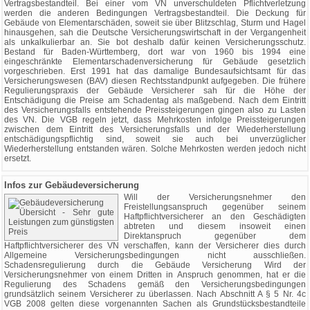
Vertragsbestandteil. Bei einer vom VN unverschuldeten Pflichtverletzung
werden die anderen Bedingungen Vertragsbestandteil. Die Deckung für
Gebäude von Elementarschäden, soweit sie über Blitzschlag, Sturm und Hagel
hinausgehen, sah die Deutsche Versicherungswirtschaft in der Vergangenheit
als unkalkulierbar an. Sie bot deshalb dafür keinen Versicherungsschutz.
Bestand für Baden-Württemberg, dort war von 1960 bis 1994 eine
eingeschränkte Elementarschadenversicherung für Gebäude gesetzlich
vorgeschrieben. Erst 1991 hat das damalige Bundesaufsichtsamt für das
Versicherungswesen (BAV) diesen Rechtsstandpunkt aufgegeben. Die frühere
Regulierungspraxis der Gebäude Versicherer sah für die Höhe der
Entschädigung die Preise am Schadentag als maßgebend. Nach dem Eintritt
des Versicherungsfalls entstehende Preissteigerungen gingen also zu Lasten
des VN. Die VGB regeln jetzt, dass Mehrkosten infolge Preissteigerungen
zwischen dem Eintritt des Versicherungsfalls und der Wiederherstellung
entschädigungspflichtig sind, soweit sie auch bei unverzüglicher
Wiederherstellung entstanden wären. Solche Mehrkosten werden jedoch nicht
ersetzt.
Infos zur Gebäudeversicherung
Will der Versicherungsnehmer den
Freistellungsanspruch gegenüber seinem
Haftpflichtversicherer an den Geschädigten
abtreten und diesem insoweit einen
Direktanspruch gegenüber dem
Haftpflichtversicherer des VN verschaffen, kann der Versicherer dies durch
Allgemeine Versicherungsbedingungen nicht ausschließen.
Schadensregulierung durch die Gebäude Versicherung Wird der
Versicherungsnehmer von einem Dritten in Anspruch genommen, hat er die
Regulierung des Schadens gemäß den Versicherungsbedingungen
grundsätzlich seinem Versicherer zu überlassen. Nach Abschnitt A § 5 Nr. 4c
VGB 2008 gelten diese vorgenannten Sachen als Grundstücksbestandteile