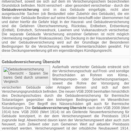
mitversichert, soweit sie sich auf dem im Versicherungsschein bezeichneten
Grundstück befinden. Nicht versichert - aber gesondert versicherbar - durch die
Gebäudeversicherung
sind in das Gebäude eingefügte, nicht aber
ausgetauschte Sachen (ob Bestandteil oder Zubehör des Gebäude), die ein
Mieter oder Gebäude Besitzer auf seine Kosten beschafft oder übernommen hat
und daher hierfür die Gefahr trägt. In der Hausrat- und Gebäudeversicherung
sind die Gefahren Überschwemmung, Rückstau, Erdbeben, Erdsenkung
(Erdfall), Erdrutsch, Schneedruck, Lawinen und Vulkanausbruch versicherbar.
Die separate Gebäude Versicherung einzelner Gefahren ist nicht möglich
(Vermeidung negativer Risikoauslese). Die Deckung in der Hausratversicherung
und der Gebäudeversicherung wird auf der Grundlage der Besonderen
Bedingungen für die Versicherung weiterer Elementarschäden gewährt. Für
diese Deckungserweiterung gilt ein eigenständiges Kündigungsrecht.
Gebäudeversicherung Übersicht
Außerhalb versicherter Gebäude erstreckt sich
der Versicherungsschutz auf Frost- und sonstige
Bruchschäden an Rohren von Klima-,
Wärmepumpen- oder Solarheizungsanlagen,
soweit die Rohre der Vorsorgung der
versicherten Gebäude oder Anlagen dienen und sich auf dem
Versicherungsgrundstück befinden. Die neuen VGB 2008 beinhalten hinsichtlich
des Deckungsschutzes durch die Gebäudeversicherung für thermische
Solaranlagen gegenüber den bisherigen Bedingungen im Wesentlichen
Klarstellungen. Der Begriff des Nässeschäden gilt auch für thermische
Solaranlagen. Die
Gebäudeversicherung Übersicht
nach den VGB 2008 (Wert
1914) bzw. VGB 2000 (Wert 1914) ist als Gleitende Neuwertversicherung für
Gebäude konzipiert, in der dem Versicherungswert die Preisbasis 1914
zugrunde liegt. Abweichend davon kann der Versicherungswert aber auch zum
Neuwert, zum Zeitwert oder zum Gemeinen Wert auf aktueller Preisbasis
vereinbart werden. Versicherungswert ist der ortsübliche Neubauwert 1914.