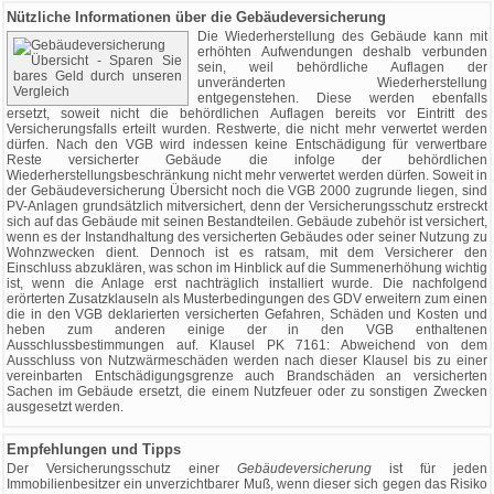
Nützliche Informationen über die Gebäudeversicherung
Die Wiederherstellung des Gebäude kann mit
erhöhten Aufwendungen deshalb verbunden
sein, weil behördliche Auflagen der
unveränderten Wiederherstellung
entgegenstehen. Diese werden ebenfalls
ersetzt, soweit nicht die behördlichen Auflagen bereits vor Eintritt des
Versicherungsfalls erteilt wurden. Restwerte, die nicht mehr verwertet werden
dürfen. Nach den VGB wird indessen keine Entschädigung für verwertbare
Reste versicherter Gebäude die infolge der behördlichen
Wiederherstellungsbeschränkung nicht mehr verwertet werden dürfen. Soweit in
der Gebäudeversicherung Übersicht noch die VGB 2000 zugrunde liegen, sind
PV-Anlagen grundsätzlich mitversichert, denn der Versicherungsschutz erstreckt
sich auf das Gebäude mit seinen Bestandteilen. Gebäude zubehör ist versichert,
wenn es der Instandhaltung des versicherten Gebäudes oder seiner Nutzung zu
Wohnzwecken dient. Dennoch ist es ratsam, mit dem Versicherer den
Einschluss abzuklären, was schon im Hinblick auf die Summenerhöhung wichtig
ist, wenn die Anlage erst nachträglich installiert wurde. Die nachfolgend
erörterten Zusatzklauseln als Musterbedingungen des GDV erweitern zum einen
die in den VGB deklarierten versicherten Gefahren, Schäden und Kosten und
heben zum anderen einige der in den VGB enthaltenen
Ausschlussbestimmungen auf. Klausel PK 7161: Abweichend von dem
Ausschluss von Nutzwärmeschäden werden nach dieser Klausel bis zu einer
vereinbarten Entschädigungsgrenze auch Brandschäden an versicherten
Sachen im Gebäude ersetzt, die einem Nutzfeuer oder zu sonstigen Zwecken
ausgesetzt werden.
Empfehlungen und Tipps
Der Versicherungsschutz einer
Gebäudeversicherung
ist für jeden
Immobilienbesitzer ein unverzichtbarer Muß, wenn dieser sich gegen das Risiko