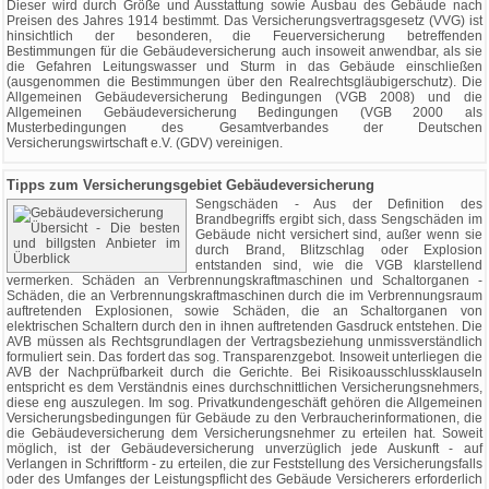
Dieser wird durch Größe und Ausstattung sowie Ausbau des Gebäude nach
Preisen des Jahres 1914 bestimmt. Das Versicherungsvertragsgesetz (VVG) ist
hinsichtlich der besonderen, die Feuerversicherung betreffenden
Bestimmungen für die Gebäudeversicherung auch insoweit anwendbar, als sie
die Gefahren Leitungswasser und Sturm in das Gebäude einschließen
(ausgenommen die Bestimmungen über den Realrechtsgläubigerschutz). Die
Allgemeinen Gebäudeversicherung Bedingungen (VGB 2008) und die
Allgemeinen Gebäudeversicherung Bedingungen (VGB 2000 als
Musterbedingungen des Gesamtverbandes der Deutschen
Versicherungswirtschaft e.V. (GDV) vereinigen.
Tipps zum Versicherungsgebiet Gebäudeversicherung
Sengschäden - Aus der Definition des
Brandbegriffs ergibt sich, dass Sengschäden im
Gebäude nicht versichert sind, außer wenn sie
durch Brand, Blitzschlag oder Explosion
entstanden sind, wie die VGB klarstellend
vermerken. Schäden an Verbrennungskraftmaschinen und Schaltorganen -
Schäden, die an Verbrennungskraftmaschinen durch die im Verbrennungsraum
auftretenden Explosionen, sowie Schäden, die an Schaltorganen von
elektrischen Schaltern durch den in ihnen auftretenden Gasdruck entstehen. Die
AVB müssen als Rechtsgrundlagen der Vertragsbeziehung unmissverständlich
formuliert sein. Das fordert das sog. Transparenzgebot. Insoweit unterliegen die
AVB der Nachprüfbarkeit durch die Gerichte. Bei Risikoausschlussklauseln
entspricht es dem Verständnis eines durchschnittlichen Versicherungsnehmers,
diese eng auszulegen. Im sog. Privatkundengeschäft gehören die Allgemeinen
Versicherungsbedingungen für Gebäude zu den Verbraucherinformationen, die
die Gebäudeversicherung dem Versicherungsnehmer zu erteilen hat. Soweit
möglich, ist der Gebäudeversicherung unverzüglich jede Auskunft - auf
Verlangen in Schriftform - zu erteilen, die zur Feststellung des Versicherungsfalls
oder des Umfanges der Leistungspflicht des Gebäude Versicherers erforderlich