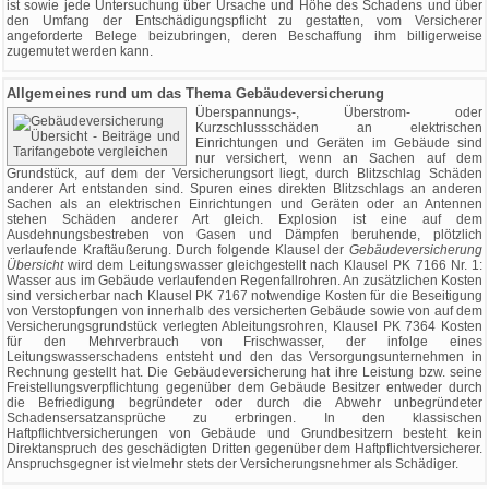
ist sowie jede Untersuchung über Ursache und Höhe des Schadens und über
den Umfang der Entschädigungspflicht zu gestatten, vom Versicherer
angeforderte Belege beizubringen, deren Beschaffung ihm billigerweise
zugemutet werden kann.
Allgemeines rund um das Thema Gebäudeversicherung
Überspannungs-, Überstrom- oder
Kurzschlussschäden an elektrischen
Einrichtungen und Geräten im Gebäude sind
nur versichert, wenn an Sachen auf dem
Grundstück, auf dem der Versicherungsort liegt, durch Blitzschlag Schäden
anderer Art entstanden sind. Spuren eines direkten Blitzschlags an anderen
Sachen als an elektrischen Einrichtungen und Geräten oder an Antennen
stehen Schäden anderer Art gleich. Explosion ist eine auf dem
Ausdehnungsbestreben von Gasen und Dämpfen beruhende, plötzlich
verlaufende Kraftäußerung. Durch folgende Klausel der
Gebäudeversicherung
Übersicht
wird dem Leitungswasser gleichgestellt nach Klausel PK 7166 Nr. 1:
Wasser aus im Gebäude verlaufenden Regenfallrohren. An zusätzlichen Kosten
sind versicherbar nach Klausel PK 7167 notwendige Kosten für die Beseitigung
von Verstopfungen von innerhalb des versicherten Gebäude sowie von auf dem
Versicherungsgrundstück verlegten Ableitungsrohren, Klausel PK 7364 Kosten
für den Mehrverbrauch von Frischwasser, der infolge eines
Leitungswasserschadens entsteht und den das Versorgungsunternehmen in
Rechnung gestellt hat. Die Gebäudeversicherung hat ihre Leistung bzw. seine
Freistellungsverpflichtung gegenüber dem Gebäude Besitzer entweder durch
die Befriedigung begründeter oder durch die Abwehr unbegründeter
Schadensersatzansprüche zu erbringen. In den klassischen
Haftpflichtversicherungen von Gebäude und Grundbesitzern besteht kein
Direktanspruch des geschädigten Dritten gegenüber dem Haftpflichtversicherer.
Anspruchsgegner ist vielmehr stets der Versicherungsnehmer als Schädiger.