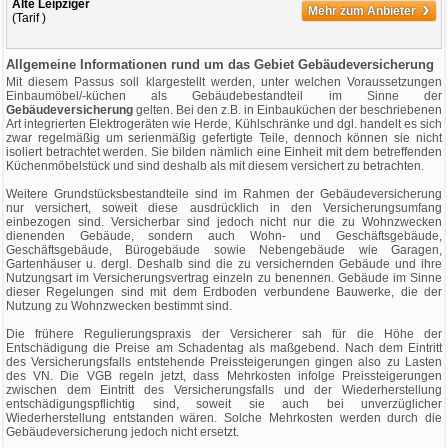
›
Alte Leipziger
Mehr zum Anbieter
(Tarif )
Allgemeine Informationen rund um das Gebiet Gebäudeversicherung
Mit diesem Passus soll klargestellt werden, unter welchen Voraussetzungen
Einbaumöbel/-küchen als Gebäudebestandteil im Sinne der
Gebäudeversicherung
gelten. Bei den z.B. in Einbauküchen der beschriebenen
Art integrierten Elektrogeräten wie Herde, Kühlschränke und dgl. handelt es sich
zwar regelmäßig um serienmäßig gefertigte Teile, dennoch können sie nicht
isoliert betrachtet werden. Sie bilden nämlich eine Einheit mit dem betreffenden
Küchenmöbelstück und sind deshalb als mit diesem versichert zu betrachten.
Weitere Grundstücksbestandteile sind im Rahmen der Gebäudeversicherung
nur versichert, soweit diese ausdrücklich in den Versicherungsumfang
einbezogen sind. Versicherbar sind jedoch nicht nur die zu Wohnzwecken
dienenden Gebäude, sondern auch Wohn- und Geschäftsgebäude,
Geschäftsgebäude, Bürogebäude sowie Nebengebäude wie Garagen,
Gartenhäuser u. dergl. Deshalb sind die zu versichernden Gebäude und ihre
Nutzungsart im Versicherungsvertrag einzeln zu benennen. Gebäude im Sinne
dieser Regelungen sind mit dem Erdboden verbundene Bauwerke, die der
Nutzung zu Wohnzwecken bestimmt sind.
Die frühere Regulierungspraxis der Versicherer sah für die Höhe der
Entschädigung die Preise am Schadentag als maßgebend. Nach dem Eintritt
des Versicherungsfalls entstehende Preissteigerungen gingen also zu Lasten
des VN. Die VGB regeln jetzt, dass Mehrkosten infolge Preissteigerungen
zwischen dem Eintritt des Versicherungsfalls und der Wiederherstellung
entschädigungspflichtig sind, soweit sie auch bei unverzüglicher
Wiederherstellung entstanden wären. Solche Mehrkosten werden durch die
Gebäudeversicherung jedoch nicht ersetzt.