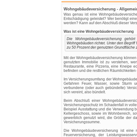
Wohngebäudeversicherung - Allgemein
Was genau ist eine Wohngebäudeversicher
Entschädigung geleistet? Wer benötigt ein
werden? Kann auf den Abschluß dieser Versi
Was ist eine Wohngebäudeversicherung
Die Wohngebäudeversicherung gehört
Wohngebäuden richtet. Unter den Begriff
zu 50 Prozent der genutzten Grundfläche
Mit der Wohngebäudeversicherung können a
genutzten Immobilie ist zu verstehen, we
Restaurante, eine Pizzeria, eine Kneipe e
befinden und die restlichen Räumlichkeiten
Im Versicherungsumfang der Wohngebäudever
Gefahren Feuer, Wasser, sowie Sturm u
verbundene (oder auch gebündelte) Versic
sich vereint, also bündelt.
Beim Abschluß einer Wohngebäudeversich
Versicherungsschutz im Schadenfall in vo
Beispiel Ausstattung und die Verwendung b
Kellergeschoss, sowie im Wohnbereich, so
gewerblich genutzt wird, die Größe der da
Versicherungssumme.
Die Wohngebäudeversicherung ist eine r
Feuerversicherung, der Leistungswasser