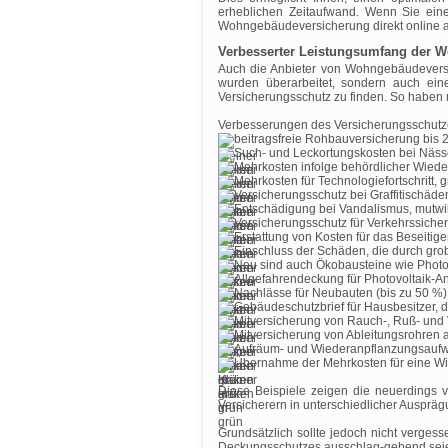
erheblichen Zeitaufwand. Wenn Sie eine
Wohngebäudeversicherung direkt online 
Verbesserter Leistungsumfang der 
Auch die Anbieter von Wohngebäudeversi
wurden überarbeitet, sondern auch ein
Versicherungsschutz zu finden. So haben 
Verbesserungen des Versicherungsschutz
beitragsfreie Rohbauversicherung bis 
Such- und Leckortungskosten bei Näss
Mehrkosten infolge behördlicher Wiede
Mehrkosten für Technologiefortschritt, 
Versicherungsschutz bei Graffitischäd
Entschädigung bei Vandalismus, mutwi
Versicherungsschutz für Verkehrssic
Erstattung von Kosten für das Beseiti
Einschluss der Schäden, die durch gro
Neu sind auch Ökobausteine wie Photov
Allgefahrendeckung für Photovoltaik-A
Nachlässe für Neubauten (bis zu 50 %)
Gebäudeschutzbrief für Hausbesitzer, de
Mitversicherung von Rauch-, Ruß- und 
Mitversicherung von Ableitungsrohren 
Aufräum- und Wiederanpflanzungsaufw
Übernahme der Mehrkosten für eine Wie
Diese Beispiele zeigen die neuerdings 
Versicherern in unterschiedlicher Ausprä
Grundsätzlich sollte jedoch nicht verges
Deckungsschutzes ausschlag-gebend seien