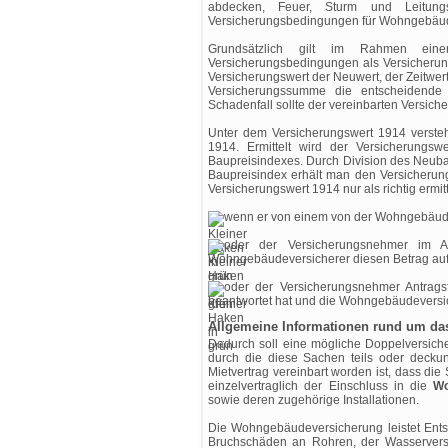
abdecken, Feuer, Sturm und Leitungs
Versicherungsbedingungen für Wohngebäud
Grundsätzlich gilt im Rahmen ei
Versicherungsbedingungen als Versicherung
Versicherungswert der Neuwert, der Zeitwer
Versicherungssumme die entscheidende 
Schadenfall sollte der vereinbarten Versi
Unter dem Versicherungswert 1914 verste
1914. Ermittelt wird der Versicherungswe
Baupreisindexes. Durch Division des Neub
Baupreisindex erhält man den Versicherung
Versicherungswert 1914 nur als richtig ermitt
wenn er von einem von der Wohngebäude
oder der Versicherungsnehmer im 
Wohngebäudeversicherer diesen Betrag auf
oder der Versicherungsnehmer Antrag
beantwortet hat und die Wohngebäudeversic
Allgemeine Informationen rund um d
Dadurch soll eine mögliche Doppelversich
durch die diese Sachen teils oder deckung
Mietvertrag vereinbart worden ist, dass d
einzelvertraglich der Einschluss in die
Wo
sowie deren zugehörige Installationen.
Die Wohngebäudeversicherung leistet Ents
Bruchschäden an Rohren, der Wasservers