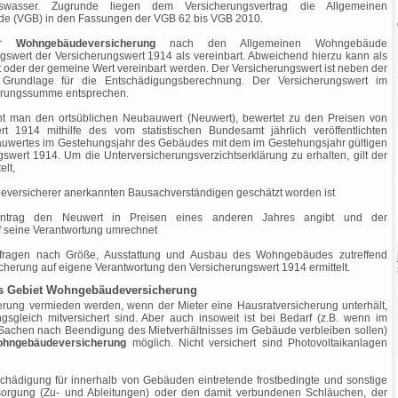
wasser. Zugrunde liegen dem Versicherungsvertrag die Allgemeinen
e (VGB) in den Fassungen der VGB 62 bis VGB 2010.
ner
Wohngebäudeversicherung
nach den Allgemeinen Wohngebäude
swert der Versicherungswert 1914 als vereinbart. Abweichend hierzu kann als
t oder der gemeine Wert vereinbart werden. Der Versicherungswert ist neben der
Grundlage für die Entschädigungsberechnung. Der Versicherungswert im
cherungssumme entsprechen.
ht man den ortsüblichen Neubauwert (Neuwert), bewertet zu den Preisen von
rt 1914 mithilfe des vom statistischen Bundesamt jährlich veröffentlichten
auwertes im Gestehungsjahr des Gebäudes mit dem im Gestehungsjahr gültigen
swert 1914. Um die Unterversicherungsverzichtserklärung zu erhalten, gilt der
elt,
versicherer anerkannten Bausachverständigen geschätzt worden ist
Antrag den Neuwert in Preisen eines anderen Jahres angibt und der
 seine Verantwortung umrechnet
sfragen nach Größe, Ausstattung und Ausbau des Wohngebäudes zutreffend
herung auf eigene Verantwortung den Versicherungswert 1914 ermittelt.
as Gebiet Wohngebäudeversicherung
erung vermieden werden, wenn der Mieter eine Hausratversicherung unterhält,
sgleich mitversichert sind. Aber auch insoweit ist bei Bedarf (z.B. wenn im
ie Sachen nach Beendigung des Mietverhältnisses im Gebäude verbleiben sollen)
hngebäudeversicherung
möglich. Nicht versichert sind Photovoltaikanlagen
chädigung für innerhalb von Gebäuden eintretende frostbedingte und sonstige
orgung (Zu- und Ableitungen) oder den damit verbundenen Schläuchen, der