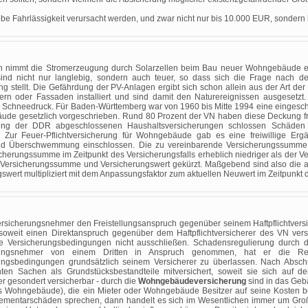
be Fahrlässigkeit verursacht werden, und zwar nicht nur bis 10.000 EUR, sonder
n nimmt die Stromerzeugung durch Solarzellen beim Bau neuer Wohngebäude ei
ind nicht nur langlebig, sondern auch teuer, so dass sich die Frage nach 
g stellt. Die Gefährdung der PV-Anlagen ergibt sich schon allein aus der Art der
rn oder Fassaden installiert und sind damit den Naturereignissen ausgesetzt.
 Schneedruck. Für Baden-Württemberg war von 1960 bis Mitte 1994 eine eingesc
e gesetzlich vorgeschrieben. Rund 80 Prozent der VN haben diese Deckung freiwi
rung der DDR abgeschlossenen Haushaltsversicherungen schlossen Schäden
Zur Feuer-Pflichtversicherung für Wohngebäude gab es eine freiwillige Ergän
nd Überschwemmung einschlossen. Die zu vereinbarende Versicherungssumme 
erungssumme im Zeitpunkt des Versicherungsfalls erheblich niedriger als der Ve
n Versicherungssumme und Versicherungswert gekürzt. Maßgebend sind also die 
gswert multipliziert mit dem Anpassungsfaktor zum aktuellen Neuwert im Zeitpunkt d
Versicherungsnehmer den Freistellungsanspruch gegenüber seinem Haftpflichtvers
soweit einen Direktanspruch gegenüber dem Haftpflichtversicherer des VN vers
e Versicherungsbedingungen nicht ausschließen. Schadensregulierung durch
rungsnehmer von einem Dritten in Anspruch genommen, hat er die R
ungsbedingungen grundsätzlich seinem Versicherer zu überlassen. Nach Absch
ten Sachen als Grundstücksbestandteile mitversichert, soweit sie sich auf 
er gesondert versicherbar - durch die
Wohngebäudeversicherung
sind in das Geb
s Wohngebäude), die ein Mieter oder Wohngebäude Besitzer auf seine Kosten 
r Elementarschäden sprechen, dann handelt es sich im Wesentlichen immer um 