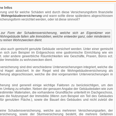
e Infos
ung und für welche Schäden wird durch diese Versicherungsform finanzielle
e
Wohngebäudeversicherung
und wann sollte diese spätestens abgeschlossen
cherungsform verzichtet werden, oder ist diese sinnvoll?
 zur Form der Schadensversicherung, welche sich an Eigentümer von
 Wohngebäude fallen alle Immobilien, welche entweder ganz, oder mindestens
 zu reinen Wohnzwecken dient.
lso auch gemischt genutzte Gebäude versichert werden. Unter einer gemischt
nn sich zum Beispiel im Erdgeschoss eine gastromische Einrichtung wie ein
ct. oder andere gewerbliche Räumlichkeiten wie Geschäfte, Praxen, Büros ect.
 der Immobilie zu wohnzwecken dient.
sicherung sind drei verschiedene Unterversicherungen integriert, welche die
nd Hagel absichert. In der Regel wird die Wohngebäudeversicherung als
herung abgeschlossen, welche die drei vorgenannten Unterversicherungen in
erung sind generell einige wichtige Faktoren zu berücksichtigen, um den
llem Umfang zu erhalten. Neben der genauen Angabe der Gebäudedaten wie zum
estimmter Materialien, die vorhandene Grundfläche unterteilt im Dachgeschoss,
wie die Nutzungsart der Immobilie (Wenn zum Beispiel ein Teil des Gebäudes
für genutzten Fläche.), sowie die Bauart des Gebäudes und nicht zuletzt die
eine Schadensversicherung, welche aus mehreren Versicherungsarten, der
versicherung, sowie der Sturmversicherung besteht, die mehrere Gefahren