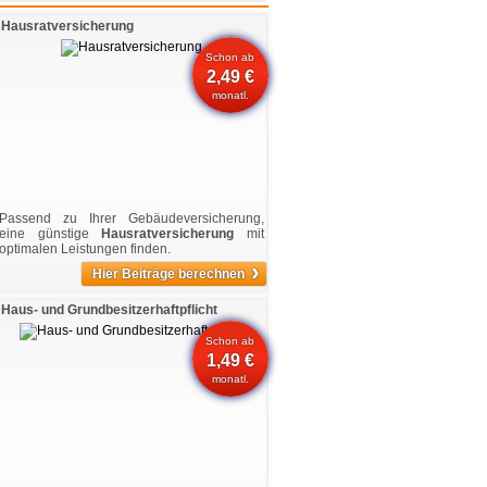
Hausratversicherung
Schon ab
2,49 €
monatl.
Passend zu Ihrer Gebäudeversicherung,
eine günstige
Hausratversicherung
mit
optimalen Leistungen finden.
›
Hier Beiträge berechnen
Haus- und Grundbesitzerhaftpflicht
Schon ab
1,49 €
monatl.