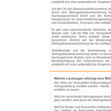
empfiehlt sich eine systematische Vorgehen
Auf den Ort des Wasseraustritts kommt es 
durch eine Wohngebäudeversicherung b
Nachbargrundstück bricht und der Kell
Hauptursache für einen bestimmungswidrigen
und Schweißnähten, Korrosion oder defekt
Es gibt zwei unterschiedliche Verfahren, 
Wasser oder Luft mit Hilfe von Sonnenkol
direkt elektrischer Strom entsteht. Die
bezeichnet. Ähnlich wie die Windener
Wohngebäudeversicherung bei der künftig
Selbstbehalte und die Vereinbarung vo
Wohngebäudeversicherung bieten zu können
Hochexponierte Risiken sind im liberalisi
Beeinträchtigung des Unternehmens der El
empfiehlt sich eine systematische Vorgehen
Welche Leistungen erbringt eine W
Die Höhe der finanziellen Entwschädigung
Antragsstellung ermittelt werden. Hierf
ermitteln zu lassen.
Wird ein versichertes Wohngebäude durch 
ganz zerstört, wird durch die Wohngebäud
Welche Kosten und finanziellen Aufwend
Der Umfang an finanziellen Entschädi