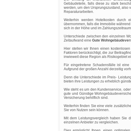
Gebäudeteile, falls diese zu stark besch
werden, um den Ursprungszustand, also vo
Reparaturarbeiten.
Weiterhin werden Hotelkosten durch 
übernommen, falls die Immobilie während 
sich in der Höhe und im Zahlungszeitrau
Unterschiede zwischen den einzelnen Wo
Zeitaufwand eine
Gute Wohngebäudever
Hier stellen wir Ihnen einen kostenlosen
Faktoren berücksichtigt, die zur Beitragf
inwieweit diese Region als Risikogebiet ein
Für eingetretene Schadensfälle ist ein
Aufgrund der großen Anzahl derzeitig vorh
Denn die Unterschiede im Preis- Leistu
bieten ihre Leistungen zu erheblich güns
Wie steht es um den Kundenservice, oder 
gute und Günstige Wohngebäudeversicheru
Versicherung behilflich sind.
Weiterhin finden Sie eine viele zusätzli
Sie von Nutzen sein können.
Mit dem Leistungsvergleich haben Sie di
einzelnen Anbieter zu vergleichen.
Dies ermöglicht Ihnen, einen optimale