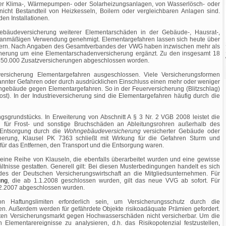
r Klima-, Wärmepumpen- oder Solarheizungsanlagen, von Wasserlösch- oder
icht Bestandteil von Heizkesseln, Boilern oder vergleichbaren Anlagen sind.
en Installationen.
bäudeversicherung weiterer Elementarschäden in der Gebäude-, Hausrat-,
 planmäßigen Verwendung genehmigt. Elementargefahren lassen sich heute über
ern. Nach Angaben des Gesamtverbandes der VWG haben inzwischen mehr als
icherung um eine Elementarschadenversicherung ergänzt. Zu den insgesamt 18
550.000 Zusatzversicherungen abgeschlossen worden.
ersicherung Elementargefahren ausgeschlossen. Viele Versicherungsformen
nnter Gefahren oder durch ausdrücklichen Einschluss einen mehr oder weniger
gebäude gegen Elementargefahren. So in der Feuerversicherung (Blitzschlag)
st). In der Industrieversicherung sind die Elementargefahren häufig durch die
gsgrundstücks. In Erweiterung von Abschnitt A § 3 Nr. 2 VGB 2008 leistet die
für Frost- und sonstige Bruchschäden an Ableitungsrohren außerhalb des
r Entsorgung durch die
Wohngebäudeversicherung
versicherter Gebäude oder
herung, Klausel PK 7363 schließt mit Wirkung für die Gefahren Sturm und
 für das Entfernen, den Transport und die Entsorgung waren.
ine Reihe von Klauseln, die ebenfalls überarbeitet wurden und eine gewisse
ltnisse gestatten. Generell gilt: Bei diesen Musterbedingungen handelt es sich
 der Deutschen Versicherungswirtschaft an die Mitgliedsunternehmen. Für
ung
, die ab 1.1.2008 geschlossen wurden, gilt das neue VVG ab sofort. Für
12.2007 abgeschlossen wurden.
n Haftungslimiten erforderlich sein, um Versicherungsschutz durch die
. Außerdem werden für gefährdete Objekte risikoadäquate Prämien gefordert.
erten Versicherungsmarkt gegen Hochwasserschäden nicht versicherbar. Um die
Elementarereignisse zu analysieren, d.h. das Risikopotenzial festzustellen,