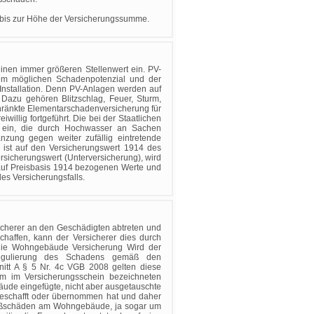
n bis zur Höhe der Versicherungssumme.
nen immer größeren Stellenwert ein. PV-
dem möglichen Schadenpotenzial und der
 Installation. Denn PV-Anlagen werden auf
 Dazu gehören Blitzschlag, Feuer, Sturm,
hränkte Elementarschadenversicherung für
llig fortgeführt. Die bei der Staatlichen
 ein, die durch Hochwasser an Sachen
zung gegen weiter zufällig eintretende
ist auf den Versicherungswert 1914 des
rsicherungswert (Unterversicherung), wird
auf Preisbasis 1914 bezogenen Werte und
es Versicherungsfalls.
icherer an den Geschädigten abtreten und
chaffen, kann der Versicherer dies durch
 die Wohngebäude Versicherung Wird der
egulierung des Schadens gemäß den
nitt A § 5 Nr. 4c VGB 2008 gelten diese
dem im Versicherungsschein bezeichneten
äude eingefügte, nicht aber ausgetauschte
beschafft oder übernommen hat und daher
Großschäden am Wohngebäude, ja sogar um