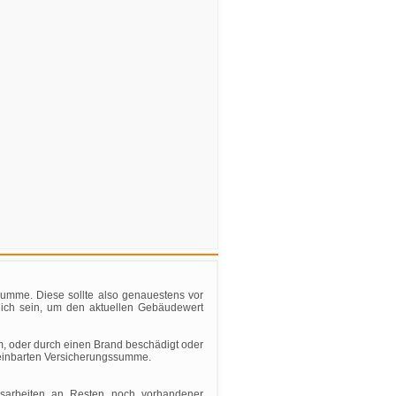
ssumme. Diese sollte also genauestens vor
flich sein, um den aktuellen Gebäudewert
m, oder durch einen Brand beschädigt oder
ereinbarten Versicherungssumme.
gsarbeiten an Resten noch vorhandener