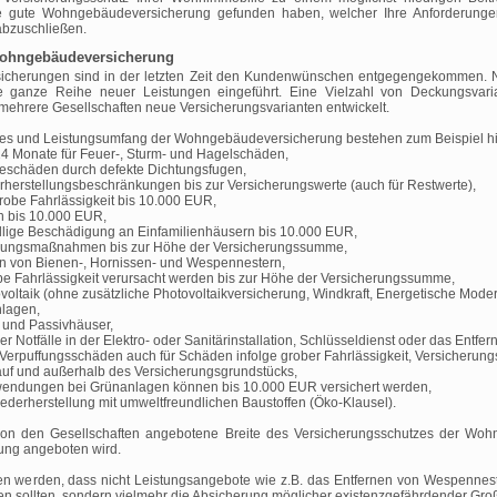
 gute Wohngebäudeversicherung gefunden haben, welcher Ihre Anforderungen e
abzuschließen.
Wohngebäudeversicherung
cherungen sind in der letzten Zeit den Kundenwünschen entgegengekommen. Ni
e ganze Reihe neuer Leistungen eingeführt. Eine Vielzahl von Deckungsvari
mehrere Gesellschaften neue Versicherungsvarianten entwickelt.
es und Leistungsumfang der Wohngebäudeversicherung bestehen zum Beispiel hin
24 Monate für Feuer-, Sturm- und Hagelschäden,
eschäden durch defekte Dichtungsfugen,
rherstellungsbeschränkungen bis zur Versicherungswerte (auch für Restwerte),
grobe Fahrlässigkeit bis 10.000 EUR,
en bis 10.000 EUR,
llige Beschädigung an Einfamilienhäusern bis 10.000 EUR,
herungsmaßnahmen bis zur Höhe der Versicherungssumme,
gen von Bienen-, Hornissen- und Wespennestern,
be Fahrlässigkeit verursacht werden bis zur Höhe der Versicherungssumme,
oltaik (ohne zusätzliche Photovoltaikversicherung, Windkraft, Energetische Moder
nlagen,
 und Passivhäuser,
r Notfälle in der Elektro- oder Sanitärinstallation, Schlüsseldienst oder das Ent
Verpuffungsschäden auch für Schäden infolge grober Fahrlässigkeit, Versicherun
auf und außerhalb des Versicherungsgrundstücks,
endungen bei Grünanlagen können bis 10.000 EUR versichert werden,
derherstellung mit umweltfreundlichen Baustoffen (Öko-Klausel).
von den Gesellschaften angebotene Breite des Versicherungsschutzes der Wohn
gung angeboten wird.
sen werden, dass nicht Leistungsangebote wie z.B. das Entfernen von Wespennes
 sollten, sondern vielmehr die Absicherung möglicher existenzgefährdender Gr