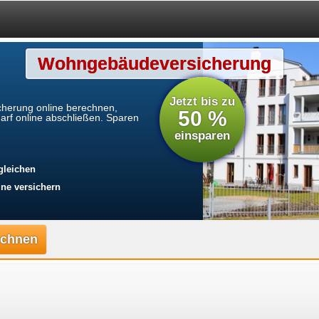
Wohngebäudeversicherung
Jetzt bis zu
herung online berechnen,
50 %
arf online abschließen. Sparen
einsparen
gleichen
ne versichern
rechnen