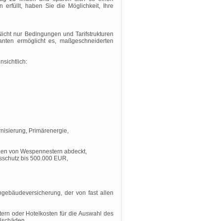
rfüllt, haben Sie die Möglichkeit, Ihre
cht nur Bedingungen und Tarifstrukturen
anten ermöglicht es, maßgeschneiderten
sichtlich:
nisierung, Primärenergie,
fernen von Wespennestern abdeckt,
gsschutz bis 500.000 EUR,
gebäudeversicherung, der von fast allen
tern oder Hotelkosten für die Auswahl des
oßschäden.