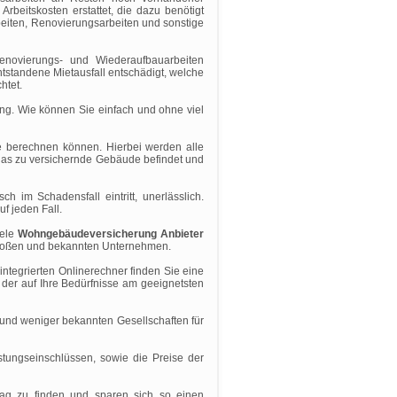
rbeitskosten erstattet, die dazu benötigt
beiten, Renovierungsarbeiten und sonstige
novierungs- und Wiederaufbauarbeiten
tstandene Mietausfall entschädigt, welche
htet.
g. Wie können Sie einfach und ohne viel
ine berechnen können. Hierbei werden alle
h das zu versichernde Gebäude befindet und
sch im Schadensfall eintritt, unerlässlich.
f jeden Fall.
iele
Wohngebäudeversicherung Anbieter
e großen und bekannten Unternehmen.
ntegrierten Onlinerechner finden Sie eine
der auf Ihre Bedürfnisse am geeignetsten
 und weniger bekannten Gesellschaften für
stungseinschlüssen, sowie die Preise der
rag zu finden und sparen sich so einen