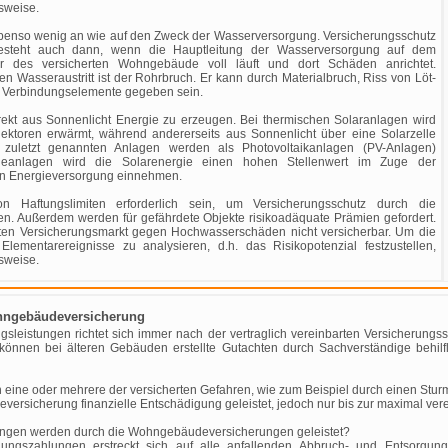
sweise.
ebenso wenig an wie auf den Zweck der Wasserversorgung. Versicherungsschutz
esteht auch dann, wenn die Hauptleitung der Wasserversorgung auf dem
er des versicherten Wohngebäude voll läuft und dort Schäden anrichtet.
 Wasseraustritt ist der Rohrbruch. Er kann durch Materialbruch, Riss von Löt-
e Verbindungselemente gegeben sein.
direkt aus Sonnenlicht Energie zu erzeugen. Bei thermischen Solaranlagen wird
lektoren erwärmt, während andererseits aus Sonnenlicht über eine Solarzelle
se zuletzt genannten Anlagen werden als Photovoltaikanlagen (PV-Anlagen)
gieanlagen wird die Solarenergie einen hohen Stellenwert im Zuge der
en Energieversorgung einnehmen.
n Haftungslimiten erforderlich sein, um Versicherungsschutz durch die
. Außerdem werden für gefährdete Objekte risikoadäquate Prämien gefordert.
erten Versicherungsmarkt gegen Hochwasserschäden nicht versicherbar. Um die
ementarereignisse zu analysieren, d.h. das Risikopotenzial festzustellen,
sweise.
ohngebäudeversicherung
sleistungen richtet sich immer nach der vertraglich vereinbarten Versicherung
ür können bei älteren Gebäuden erstellte Gutachten durch Sachverständige behil
eine oder mehrere der versicherten Gefahren, wie zum Beispiel durch einen Stur
eversicherung finanzielle Entschädigung geleistet, jedoch nur bis zur maximal v
ungen werden durch die Wohngebäudeversicherungen geleistet?
gungszahlungen erstreckt sich auf alle anfallenden Abbruch- und Entsorgun