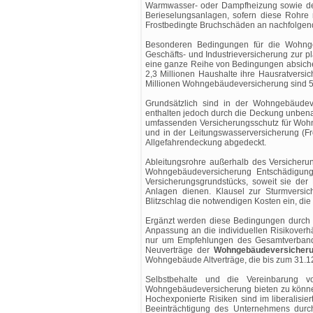
Warmwasser- oder Dampfheizung sowie de
Berieselungsanlagen, sofern diese Rohre n
Frostbedingte Bruchschäden an nachfolgend
Besonderen Bedingungen für die Wohnge
Geschäfts- und Industrieversicherung zur
eine ganze Reihe von Bedingungen absich
2,3 Millionen Haushalte ihre Hausratvers
Millionen Wohngebäudeversicherung sind 
Grundsätzlich sind in der Wohngebäudev
enthalten jedoch durch die Deckung unbena
umfassenden Versicherungsschutz für Wohn
und in der Leitungswasserversicherung (Fro
Allgefahrendeckung abgedeckt.
Ableitungsrohre außerhalb des Versicherun
Wohngebäudeversicherung Entschädigung 
Versicherungsgrundstücks, soweit sie de
Anlagen dienen. Klausel zur Sturmversic
Blitzschlag die notwendigen Kosten ein, die
Ergänzt werden diese Bedingungen durch e
Anpassung an die individuellen Risikoverhä
nur um Empfehlungen des Gesamtverbandes
Neuverträge der
Wohngebäudeversicher
Wohngebäude Altverträge, die bis zum 31.
Selbstbehalte und die Vereinbarung vo
Wohngebäudeversicherung bieten zu können
Hochexponierte Risiken sind im liberalisi
Beeinträchtigung des Unternehmens durch 