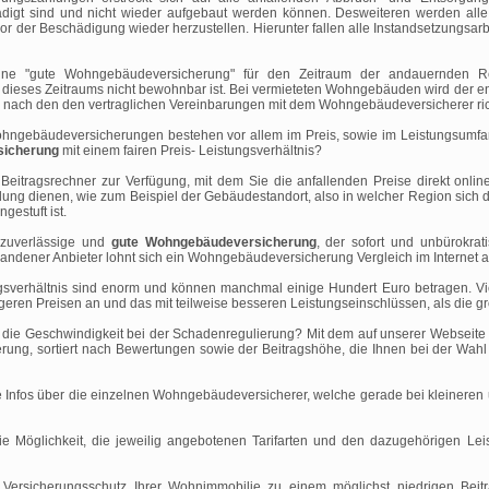
ädigt sind und nicht wieder aufgebaut werden können. Desweiteren werden alle A
r der Beschädigung wieder herzustellen. Hierunter fallen alle Instandsetzungsar
eine "gute Wohngebäudeversicherung" für den Zeitraum der andauernden Re
dieses Zeitraums nicht bewohnbar ist. Bei vermieteten Wohngebäuden wird der en
m nach den den vertraglichen Vereinbarungen mit dem Wohngebäudeversicherer ric
hngebäudeversicherungen bestehen vor allem im Preis, sowie im Leistungsumfan
sicherung
mit einem fairen Preis- Leistungsverhältnis?
 Beitragsrechner zur Verfügung, mit dem Sie die anfallenden Preise direkt onl
indung dienen, wie zum Beispiel der Gebäudestandort, also in welcher Region sic
gestuft ist.
e zuverlässige und
gute Wohngebäudeversicherung
, der sofort und unbürokrati
andener Anbieter lohnt sich ein Wohngebäudeversicherung Vergleich im Internet au
ngsverhältnis sind enorm und können manchmal einige Hundert Euro betragen. V
tigeren Preisen an und das mit teilweise besseren Leistungseinschlüssen, als di
die Geschwindigkeit bei der Schadenregulierung? Mit dem auf unserer Webseite i
ng, sortiert nach Bewertungen sowie der Beitragshöhe, die Ihnen bei der Wahl 
che Infos über die einzelnen Wohngebäudeversicherer, welche gerade bei kleineren
e Möglichkeit, die jeweilig angebotenen Tarifarten und den dazugehörigen Lei
n Versicherungsschutz Ihrer Wohnimmobilie zu einem möglichst niedrigen Beit