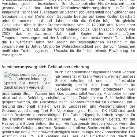
Versicherungsschein bezeichneten Grundstück befinden. Nicht versichert - aber
gesondert versicherbar - durch die
Gebäudeversicherung
sind in das Gebäude
eingefügte, nicht aber ausgetauschte Sachen (ob Bestandteil oder Zubehör des
Gebäude), die ein Mieter oder Gebäude Besitzer auf seine Kosten beschafft
oder übernommen hat und daher hierfür die Gefahr trägt. Die gleiche
Gesellschaft führt in ihrer Pressemitteilung vom 29.12.2008 aus. Nach einer
vorläufigen Einschätzung der World Meteorological Organisation (WMO) war
2008 das zehntwärmste Jahr seit Beginn der routinemäßigen
Temperaturmessungen, auf der Nordhalbkugel das achtwärmste. Damit fallen
die 10 wärmsten Jahre seit Beginn der systematischen Messung in die
vergangenen 12 Jahre. Mit großer Wahrscheinlichkeit sind die vom Menschen
emittierten Treibhausgase die Ursache für die fortschreitende Erwärmung der
Atmosphäre.
Versicherungsvergleich Gebäudeversicherung
Auch Schadenminderungsmaßnahmen können
nur begrenzt wirksam werden, weil ein ganzes
Gebiet betroffen ist und die Infrastruktur
nachhaltig gestört sein kann. Betriebe im
Gebäude können nicht produzieren, weil
großräumig Strom, Wasser und Gas abgeschaltet werden, Mitarbeiter können
nicht auf das Betriebsgrundstück, weil die Zufahrten von Sicherheitskräften
gesperrt werden, die Nachfrage nach Reparaturmaterial für Gebäude und -
leistung sprunghaft ansteigt, was zu Engpässen und Preiserhöhungen der
Gebäudeversicherung führt. Bei Vereinbarung der Klausel PK 7360 sind auch
solche Restwerte zu entschädigen. Die Entschädigung ist jedoch begrenzt für
die erhöhten Aufwendungen auf einen zu vereinbarenden Betrag, für die
Restwerte mit dem Betrag, der sich vertragsgemäß ergeben würde, wenn die
versicherte Gebäude und vom Schaden betroffene Sache zerstört worden wäre,
gekürzt um den Altmaterialwert abzüglich Aufräumungs- und Abbruchkosten. Der
Anspruch des VN auf Zahlung des Teils der Entschädigung durch die