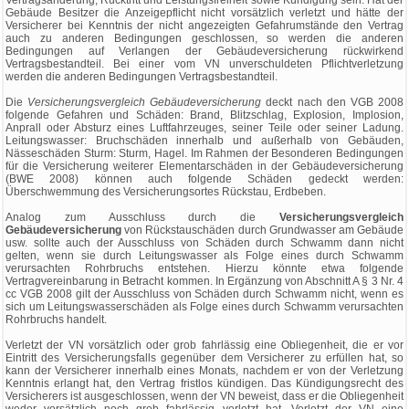
Vertragsänderung, Rücktritt und Leistungsfreiheit sowie Kündigung sein. Hat der
Gebäude Besitzer die Anzeigepflicht nicht vorsätzlich verletzt und hätte der
Versicherer bei Kenntnis der nicht angezeigten Gefahrumstände den Vertrag
auch zu anderen Bedingungen geschlossen, so werden die anderen
Bedingungen auf Verlangen der Gebäudeversicherung rückwirkend
Vertragsbestandteil. Bei einer vom VN unverschuldeten Pflichtverletzung
werden die anderen Bedingungen Vertragsbestandteil.
Die
Versicherungsvergleich Gebäudeversicherung
deckt nach den VGB 2008
folgende Gefahren und Schäden: Brand, Blitzschlag, Explosion, Implosion,
Anprall oder Absturz eines Luftfahrzeuges, seiner Teile oder seiner Ladung.
Leitungswasser: Bruchschäden innerhalb und außerhalb von Gebäuden,
Nässeschäden Sturm: Sturm, Hagel. Im Rahmen der Besonderen Bedingungen
für die Versicherung weiterer Elementarschäden in der Gebäudeversicherung
(BWE 2008) können auch folgende Schäden gedeckt werden:
Überschwemmung des Versicherungsortes Rückstau, Erdbeben.
Analog zum Ausschluss durch die
Versicherungsvergleich
Gebäudeversicherung
von Rückstauschäden durch Grundwasser am Gebäude
usw. sollte auch der Ausschluss von Schäden durch Schwamm dann nicht
gelten, wenn sie durch Leitungswasser als Folge eines durch Schwamm
verursachten Rohrbruchs entstehen. Hierzu könnte etwa folgende
Vertragvereinbarung in Betracht kommen. In Ergänzung von Abschnitt A § 3 Nr. 4
cc VGB 2008 gilt der Ausschluss von Schäden durch Schwamm nicht, wenn es
sich um Leitungswasserschäden als Folge eines durch Schwamm verursachten
Rohrbruchs handelt.
Verletzt der VN vorsätzlich oder grob fahrlässig eine Obliegenheit, die er vor
Eintritt des Versicherungsfalls gegenüber dem Versicherer zu erfüllen hat, so
kann der Versicherer innerhalb eines Monats, nachdem er von der Verletzung
Kenntnis erlangt hat, den Vertrag fristlos kündigen. Das Kündigungsrecht des
Versicherers ist ausgeschlossen, wenn der VN beweist, dass er die Obliegenheit