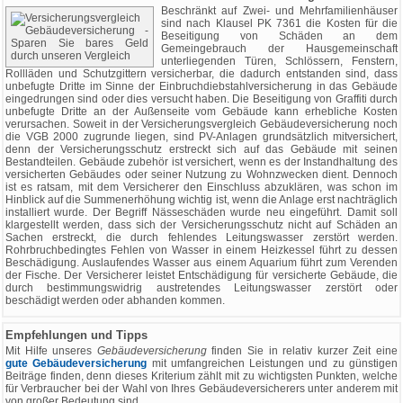
Beschränkt auf Zwei- und Mehrfamilienhäuser
sind nach Klausel PK 7361 die Kosten für die
Beseitigung von Schäden an dem
Gemeingebrauch der Hausgemeinschaft
unterliegenden Türen, Schlössern, Fenstern,
Rollläden und Schutzgittern versicherbar, die dadurch entstanden sind, dass
unbefugte Dritte im Sinne der Einbruchdiebstahlversicherung in das Gebäude
eingedrungen sind oder dies versucht haben. Die Beseitigung von Graffiti durch
unbefugte Dritte an der Außenseite vom Gebäude kann erhebliche Kosten
verursachen. Soweit in der Versicherungsvergleich Gebäudeversicherung noch
die VGB 2000 zugrunde liegen, sind PV-Anlagen grundsätzlich mitversichert,
denn der Versicherungsschutz erstreckt sich auf das Gebäude mit seinen
Bestandteilen. Gebäude zubehör ist versichert, wenn es der Instandhaltung des
versicherten Gebäudes oder seiner Nutzung zu Wohnzwecken dient. Dennoch
ist es ratsam, mit dem Versicherer den Einschluss abzuklären, was schon im
Hinblick auf die Summenerhöhung wichtig ist, wenn die Anlage erst nachträglich
installiert wurde. Der Begriff Nässeschäden wurde neu eingeführt. Damit soll
klargestellt werden, dass sich der Versicherungsschutz nicht auf Schäden an
Sachen erstreckt, die durch fehlendes Leitungswasser zerstört werden.
Rohrbruchbedingtes Fehlen von Wasser in einem Heizkessel führt zu dessen
Beschädigung. Auslaufendes Wasser aus einem Aquarium führt zum Verenden
der Fische. Der Versicherer leistet Entschädigung für versicherte Gebäude, die
durch bestimmungswidrig austretendes Leitungswasser zerstört oder
beschädigt werden oder abhanden kommen.
Empfehlungen und Tipps
Mit Hilfe unseres
Gebäudeversicherung
finden Sie in relativ kurzer Zeit eine
gute Gebäudeversicherung
mit umfangreichen Leistungen und zu günstigen
Beiträge finden, denn dieses Kriterium zählt mit zu wichtigsten Punkten, welche
für Verbraucher bei der Wahl von Ihres Gebäudeversicherers unter anderem mit
von großer Bedeutung sind.