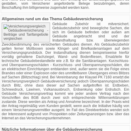
gestatten, vom Versicherer angeforderte Belege beizubringen, deren
Beschaffung ihm billigerweise zugemutet werden kann.
Allgemeines rund um das Thema Gebäudeversicherung
Gebäude Zubehör ist mitversichert.
Gebäudezubehör sind bewegliche Sachen, die
sich im Gebäude befinden oder außen am
Gebäude angebracht sind und der
Instandhaltung bzw. überwiegenden
Zweckbestimmung des versicherten Gebäudes dienen. Als Gebäudezubehör
gelten ferner Müllboxen sowie Klingel- und Briefkastenanlagen auf dem
Versicherungsgrundstück. Der Instandhaltung dienen beispielsweise hierfür
vorrätig gehaltene Dachziegel, Wand- und Bodenfliesen, Ersatzteile für
technische Gebäudebestandteile wie z.B. für die Sanitäranlagen. Kurzschluss-
und Überspannungsschäden - Kurzschluss- und Überspannungsschäden, die
an elektrischen Einrichtungen entstanden sind, außer wenn sie die Folge eines
Brandes oder einer Explosion oder des unmittelbaren Überganges eines Blitzes
auf Sachen (Blitzschlag) sind. Bei Vereinbarung der Klausel PK 7160 ersetzt die
Versicherungsvergleich Gebäudeversicherung
jedoch Überspannungsschäden
durch Blitz, ohne dass dieser auf Sachen aufgetroffen ist. Erdbeben,
Schneedruck, Lawinen, Vulkanausbruch, Erdsenkung oder Erdrutsch. Ein
Gebäude Versicherungsvertrag kommt wie jeder andere Vertrag nach den
Vorschriften des BGB durch zwei sich entsprechende Willenserklärungen
zustande. Diese werden als Antrag und Annahme bezeichnet. In der Praxis wird
der Antrag regelmäßig vom Kunden gestellt, wenn auch die Initiative häufig von
einem Versicherungsvermittler ausgeht. Im Fall des Direktvertriebs wendet sich
der Interessent aufgrund von Prospekten oder Zeitungsanzeigen bzw. über das
Internet an das Versicherungsunternehmen.
Nützliche Informationen über die Gebäudeversicherung