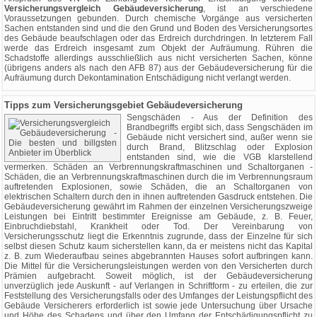
Versicherungsvergleich Gebäudeversicherung
, ist an verschiedene
Voraussetzungen gebunden. Durch chemische Vorgänge aus versicherten
Sachen entstanden sind und die den Grund und Boden des Versicherungsortes
des Gebäude beaufschlagen oder das Erdreich durchdringen. In letzterem Fall
werde das Erdreich insgesamt zum Objekt der Aufräumung. Rühren die
Schadstoffe allerdings ausschließlich aus nicht versicherten Sachen, könne
(übrigens anders als nach den AFB 87) aus der Gebäudeversicherung für die
Aufräumung durch Dekontamination Entschädigung nicht verlangt werden.
Tipps zum Versicherungsgebiet Gebäudeversicherung
Sengschäden - Aus der Definition des
Brandbegriffs ergibt sich, dass Sengschäden im
Gebäude nicht versichert sind, außer wenn sie
durch Brand, Blitzschlag oder Explosion
entstanden sind, wie die VGB klarstellend
vermerken. Schäden an Verbrennungskraftmaschinen und Schaltorganen -
Schäden, die an Verbrennungskraftmaschinen durch die im Verbrennungsraum
auftretenden Explosionen, sowie Schäden, die an Schaltorganen von
elektrischen Schaltern durch den in ihnen auftretenden Gasdruck entstehen. Die
Gebäudeversicherung gewährt im Rahmen der einzelnen Versicherungszweige
Leistungen bei Eintritt bestimmter Ereignisse am Gebäude, z. B. Feuer,
Einbruchdiebstahl, Krankheit oder Tod. Der Vereinbarung von
Versicherungsschutz liegt die Erkenntnis zugrunde, dass der Einzelne für sich
selbst diesen Schutz kaum sicherstellen kann, da er meistens nicht das Kapital
z. B. zum Wiederaufbau seines abgebrannten Hauses sofort aufbringen kann.
Die Mittel für die Versicherungsleistungen werden von den Versicherten durch
Prämien aufgebracht. Soweit möglich, ist der Gebäudeversicherung
unverzüglich jede Auskunft - auf Verlangen in Schriftform - zu erteilen, die zur
Feststellung des Versicherungsfalls oder des Umfanges der Leistungspflicht des
Gebäude Versicherers erforderlich ist sowie jede Untersuchung über Ursache
und Höhe des Schadens und über den Umfang der Entschädigungspflicht zu