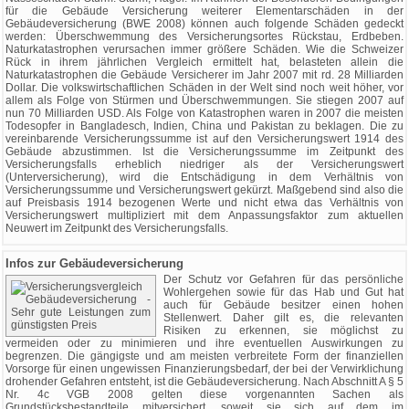
für die Gebäude Versicherung weiterer Elementarschäden in der
Gebäudeversicherung (BWE 2008) können auch folgende Schäden gedeckt
werden: Überschwemmung des Versicherungsortes Rückstau, Erdbeben.
Naturkatastrophen verursachen immer größere Schäden. Wie die Schweizer
Rück in ihrem jährlichen Vergleich ermittelt hat, belasteten allein die
Naturkatastrophen die Gebäude Versicherer im Jahr 2007 mit rd. 28 Milliarden
Dollar. Die volkswirtschaftlichen Schäden in der Welt sind noch weit höher, vor
allem als Folge von Stürmen und Überschwemmungen. Sie stiegen 2007 auf
nun 70 Milliarden USD. Als Folge von Katastrophen waren in 2007 die meisten
Todesopfer in Bangladesch, Indien, China und Pakistan zu beklagen. Die zu
vereinbarende Versicherungssumme ist auf den Versicherungswert 1914 des
Gebäude abzustimmen. Ist die Versicherungssumme im Zeitpunkt des
Versicherungsfalls erheblich niedriger als der Versicherungswert
(Unterversicherung), wird die Entschädigung in dem Verhältnis von
Versicherungssumme und Versicherungswert gekürzt. Maßgebend sind also die
auf Preisbasis 1914 bezogenen Werte und nicht etwa das Verhältnis von
Versicherungswert multipliziert mit dem Anpassungsfaktor zum aktuellen
Neuwert im Zeitpunkt des Versicherungsfalls.
Infos zur Gebäudeversicherung
Der Schutz vor Gefahren für das persönliche
Wohlergehen sowie für das Hab und Gut hat
auch für Gebäude besitzer einen hohen
Stellenwert. Daher gilt es, die relevanten
Risiken zu erkennen, sie möglichst zu
vermeiden oder zu minimieren und ihre eventuellen Auswirkungen zu
begrenzen. Die gängigste und am meisten verbreitete Form der finanziellen
Vorsorge für einen ungewissen Finanzierungsbedarf, der bei der Verwirklichung
drohender Gefahren entsteht, ist die Gebäudeversicherung. Nach Abschnitt A § 5
Nr. 4c VGB 2008 gelten diese vorgenannten Sachen als
Grundstücksbestandteile mitversichert, soweit sie sich auf dem im