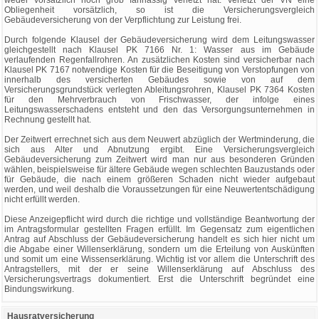
weder vorsätzlich noch grob fahrlässig verletzt hat. Verletzt der VN eine
Obliegenheit vorsätzlich, so ist die Versicherungsvergleich
Gebäudeversicherung von der Verpflichtung zur Leistung frei.
Durch folgende Klausel der Gebäudeversicherung wird dem Leitungswasser
gleichgestellt nach Klausel PK 7166 Nr. 1: Wasser aus im Gebäude
verlaufenden Regenfallrohren. An zusätzlichen Kosten sind versicherbar nach
Klausel PK 7167 notwendige Kosten für die Beseitigung von Verstopfungen von
innerhalb des versicherten Gebäudes sowie von auf dem
Versicherungsgrundstück verlegten Ableitungsrohren, Klausel PK 7364 Kosten
für den Mehrverbrauch von Frischwasser, der infolge eines
Leitungswasserschadens entsteht und den das Versorgungsunternehmen in
Rechnung gestellt hat.
Der Zeitwert errechnet sich aus dem Neuwert abzüglich der Wertminderung, die
sich aus Alter und Abnutzung ergibt. Eine Versicherungsvergleich
Gebäudeversicherung zum Zeitwert wird man nur aus besonderen Gründen
wählen, beispielsweise für ältere Gebäude wegen schlechten Bauzustands oder
für Gebäude, die nach einem größeren Schaden nicht wieder aufgebaut
werden, und weil deshalb die Voraussetzungen für eine Neuwertentschädigung
nicht erfüllt werden.
Diese Anzeigepflicht wird durch die richtige und vollständige Beantwortung der
im Antragsformular gestellten Fragen erfüllt. Im Gegensatz zum eigentlichen
Antrag auf Abschluss der Gebäudeversicherung handelt es sich hier nicht um
die Abgabe einer Willenserklärung, sondern um die Erteilung von Auskünften
und somit um eine Wissenserklärung. Wichtig ist vor allem die Unterschrift des
Antragstellers, mit der er seine Willenserklärung auf Abschluss des
Versicherungsvertrags dokumentiert. Erst die Unterschrift begründet eine
Bindungswirkung.
Hausratversicherung