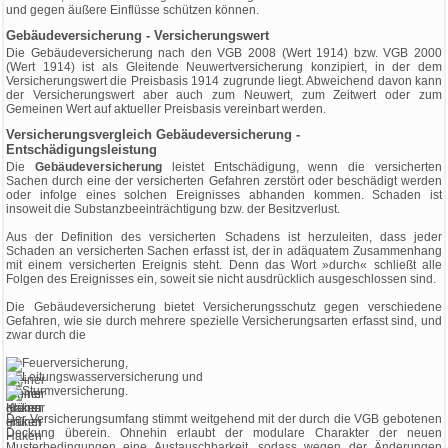
und gegen äußere Einflüsse schützen können.
Gebäudeversicherung - Versicherungswert
Die Gebäudeversicherung nach den VGB 2008 (Wert 1914) bzw. VGB 2000
(Wert 1914) ist als Gleitende Neuwertversicherung konzipiert, in der dem
Versicherungswert die Preisbasis 1914 zugrunde liegt. Abweichend davon kann
der Versicherungswert aber auch zum Neuwert, zum Zeitwert oder zum
Gemeinen Wert auf aktueller Preisbasis vereinbart werden.
Versicherungsvergleich Gebäudeversicherung -
Entschädigungsleistung
Die
Gebäudeversicherung
leistet Entschädigung, wenn die versicherten
Sachen durch eine der versicherten Gefahren zerstört oder beschädigt werden
oder infolge eines solchen Ereignisses abhanden kommen. Schaden ist
insoweit die Substanzbeeinträchtigung bzw. der Besitzverlust.
Aus der Definition des versicherten Schadens ist herzuleiten, dass jeder
Schaden an versicherten Sachen erfasst ist, der in adäquatem Zusammenhang
mit einem versicherten Ereignis steht. Denn das Wort »durch« schließt alle
Folgen des Ereignisses ein, soweit sie nicht ausdrücklich ausgeschlossen sind.
Die Gebäudeversicherung bietet Versicherungsschutz gegen verschiedene
Gefahren, wie sie durch mehrere spezielle Versicherungsarten erfasst sind, und
zwar durch die
Feuerversicherung,
Leitungswasserversicherung und
Sturmversicherung.
Der Versicherungsumfang stimmt weitgehend mit der durch die VGB gebotenen
Deckung überein. Ohnehin erlaubt der modulare Charakter der neuen
Musterbedingungen eine Austauschbarkeit, sodass wegen der Änderungen