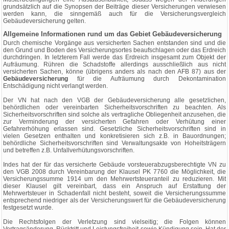
grundsätzlich auf die Synopsen der Beiträge dieser Versicherungen verwiesen
werden kann, die sinngemäß auch für die Versicherungsvergleich
Gebäudeversicherung gelten.
Allgemeine Informationen rund um das Gebiet Gebäudeversicherung
Durch chemische Vorgänge aus versicherten Sachen entstanden sind und die
den Grund und Boden des Versicherungsortes beaufschlagen oder das Erdreich
durchdringen. In letzterem Fall werde das Erdreich insgesamt zum Objekt der
Aufräumung. Rühren die Schadstoffe allerdings ausschließlich aus nicht
versicherten Sachen, könne (übrigens anders als nach den AFB 87) aus der
Gebäudeversicherung
für die Aufräumung durch Dekontamination
Entschädigung nicht verlangt werden.
Der VN hat nach den VGB der Gebäudeversicherung alle gesetzlichen,
behördlichen oder vereinbarten Sicherheitsvorschriften zu beachten. Als
Sicherheitsvorschriften sind solche als vertragliche Obliegenheit anzusehen, die
zur Verminderung der versicherten Gefahren oder Verhütung einer
Gefahrerhöhung erlassen sind. Gesetzliche Sicherheitsvorschriften sind in
vielen Gesetzen enthalten und konkretisieren sich z.B. in Bauordnungen;
behördliche Sicherheitsvorschriften sind Verwaltungsakte von Hoheitsträgern
und betreffen z.B. Unfallverhütungsvorschriften.
Indes hat der für das versicherte Gebäude vorsteuerabzugsberechtigte VN zu
den VGB 2008 durch Vereinbarung der Klausel PK 7760 die Möglichkeit, die
Versicherungssumme 1914 um den Mehrwertsteueranteil zu reduzieren. Mit
dieser Klausel gilt vereinbart, dass ein Anspruch auf Erstattung der
Mehrwertsteuer in Schadenfall nicht besteht, soweit die Versicherungssumme
entsprechend niedriger als der Versicherungswert für die Gebäudeversicherung
festgesetzt wurde.
Die Rechtsfolgen der Verletzung sind vielseitig; die Folgen können