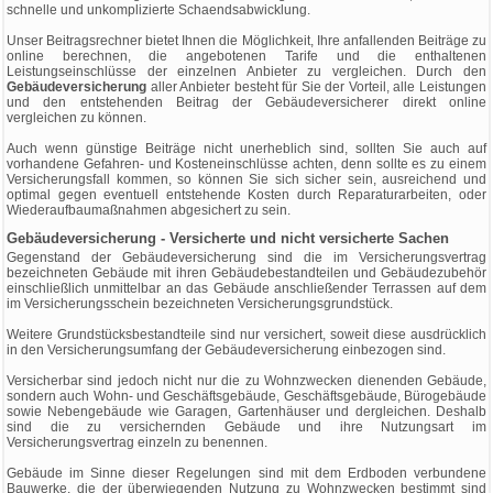
schnelle und unkomplizierte Schaendsabwicklung.
Unser Beitragsrechner bietet Ihnen die Möglichkeit, Ihre anfallenden Beiträge zu
online berechnen, die angebotenen Tarife und die enthaltenen
Leistungseinschlüsse der einzelnen Anbieter zu vergleichen. Durch den
Gebäudeversicherung
aller Anbieter besteht für Sie der Vorteil, alle Leistungen
und den entstehenden Beitrag der Gebäudeversicherer direkt online
vergleichen zu können.
Auch wenn günstige Beiträge nicht unerheblich sind, sollten Sie auch auf
vorhandene Gefahren- und Kosteneinschlüsse achten, denn sollte es zu einem
Versicherungsfall kommen, so können Sie sich sicher sein, ausreichend und
optimal gegen eventuell entstehende Kosten durch Reparaturarbeiten, oder
Wiederaufbaumaßnahmen abgesichert zu sein.
Gebäudeversicherung - Versicherte und nicht versicherte Sachen
Gegenstand der Gebäudeversicherung sind die im Versicherungsvertrag
bezeichneten Gebäude mit ihren Gebäudebestandteilen und Gebäudezubehör
einschließlich unmittelbar an das Gebäude anschließender Terrassen auf dem
im Versicherungsschein bezeichneten Versicherungsgrundstück.
Weitere Grundstücksbestandteile sind nur versichert, soweit diese ausdrücklich
in den Versicherungsumfang der Gebäudeversicherung einbezogen sind.
Versicherbar sind jedoch nicht nur die zu Wohnzwecken dienenden Gebäude,
sondern auch Wohn- und Geschäftsgebäude, Geschäftsgebäude, Bürogebäude
sowie Nebengebäude wie Garagen, Gartenhäuser und dergleichen. Deshalb
sind die zu versichernden Gebäude und ihre Nutzungsart im
Versicherungsvertrag einzeln zu benennen.
Gebäude im Sinne dieser Regelungen sind mit dem Erdboden verbundene
Bauwerke, die der überwiegenden Nutzung zu Wohnzwecken bestimmt sind