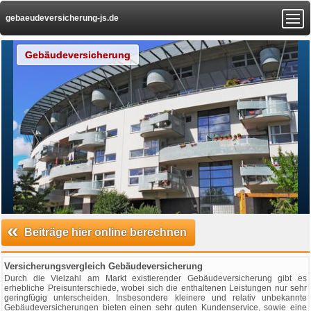
gebaeudeversicherung-js.de
Gebäudeversicherung
«
Beiträge hier online berechnen
Versicherungsvergleich Gebäudeversicherung
Durch die Vielzahl am Markt existierender Gebäudeversicherung gibt es
erhebliche Preisunterschiede, wobei sich die enthaltenen Leistungen nur sehr
geringfügig unterscheiden. Insbesondere kleinere und relativ unbekannte
Gebäudeversicherungen bieten einen sehr guten Kundenservice, sowie eine