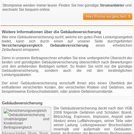
Strompreise werden immer teurer. Finden Sie hier günstige
Stromanbieter
und
wechseln Sie bequem online.
›
Hier Preise vergleichen
Weitere Informationen über die Gebäudeversicherung
Wer eine Gebäudeversicherung sucht, welche ein gutes Preis Leistungsangebot
bietet, kann sich durch einen auf unserer Seite durchgeführten
Versicherungsvergleich Gebäudeversicherung
einen erheblichen
Zeitaufwand einsparen.
Denn in unserem Beitragsrechner erhalten Sie eine umfangreiche Übersicht der
besten und günstigsten Gebäudeversicherung übersichtlich nach Bewertungen
und den anfallenden Beiträgen sortiert. So finden Sie nicht nur die günstige
Gebäudeversicherung, sondern auch die mit den bestmöglichen
Leistungspaketen.
Der einer Gebäudeversicherung verschafft Ihnen also einen Überblick der
enthaltenen versicherten Kosten, der versicherten Risiken und Gefahren, wie
beispielsweise Einbruchsdiebstahl, oder andere Gefahrenumstände.
Gebäudeversicherung
Die Gebäudeversicherung deckt nach den VGB
2008 folgende Gefahren und Schäden: Brand,
Blitzschlag, Explosion, Implosion, Anprall oder
Absturz eines Luftfahrzeuges, seiner Teile oder
seiner Ladung. Leitungswasser: Bruchschäden
innerhalb und außerhalb von Gebäuden,
Nässeschäden Sturm: Sturm, Hagel. Im Rahmen der Besonderen Bedingungen