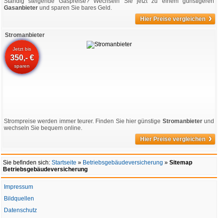
Ständig steigende Gaspreise? Wechseln Sie jetzt zu einem günstigeren
Gasanbieter
und sparen Sie bares Geld.
›
Hier Preise vergleichen
Stromanbieter
Jetzt bis
350,- €
sparen
Strompreise werden immer teurer. Finden Sie hier günstige
Stromanbieter
und
wechseln Sie bequem online.
›
Hier Preise vergleichen
Sie befinden sich:
Startseite
»
Betriebsgebäudeversicherung
»
Sitemap
Betriebsgebäudeversicherung
Impressum
Bildquellen
Datenschutz