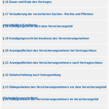
§ 16 Dauer und Ende des Vertrages
§ 17 Veräußerung der versicherten Sachen - Rechte und Pflichten
einschließlich Kündigung
§ 18 Kündigungsrecht nach dem Versicherungsfall
§ 19 Kündigungsrecht bei Insolvenz des Versicherungsnehmer
§ 20 Anzeigepflichten des Versicherungsnehmer bei Vertragschluss
§ 21 Anzeigepflichten des Versicherungsnehmers nach Vertragsschluss
§ 22 Gefahrerhöhung nach Antragstellung
§ 23 Obliegenheiten des Versicherungsnehmers vor dem Versicherungsfall
(Sicherheitsvorschriften)
§ 24 Obliegenheiten des Versicherungsnehmers im Versicherungsfall