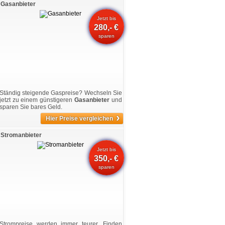
Gasanbieter
Jetzt bis
280,- €
sparen
Ständig steigende Gaspreise? Wechseln Sie
jetzt zu einem günstigeren
Gasanbieter
und
sparen Sie bares Geld.
›
Hier Preise vergleichen
Stromanbieter
Jetzt bis
350,- €
sparen
Strompreise werden immer teurer. Finden