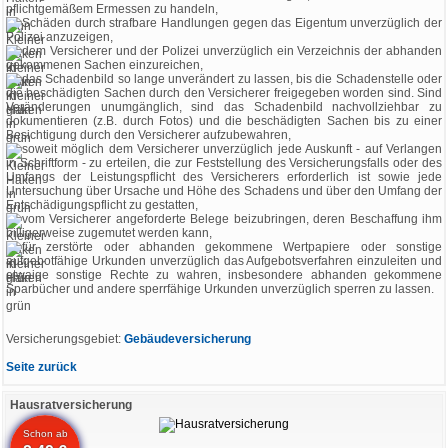
pflichtgemäßem Ermessen zu handeln,
Schäden durch strafbare Handlungen gegen das Eigentum unverzüglich der
Polizei anzuzeigen,
dem Versicherer und der Polizei unverzüglich ein Verzeichnis der abhanden
gekommenen Sachen einzureichen,
das Schadenbild so lange unverändert zu lassen, bis die Schadenstelle oder
die beschädigten Sachen durch den Versicherer freigegeben worden sind. Sind
Veränderungen unumgänglich, sind das Schadenbild nachvollziehbar zu
dokumentieren (z.B. durch Fotos) und die beschädigten Sachen bis zu einer
Besichtigung durch den Versicherer aufzubewahren,
soweit möglich dem Versicherer unverzüglich jede Auskunft - auf Verlangen
in Schriftform - zu erteilen, die zur Feststellung des Versicherungsfalls oder des
Umfangs der Leistungspflicht des Versicherers erforderlich ist sowie jede
Untersuchung über Ursache und Höhe des Schadens und über den Umfang der
Entschädigungspflicht zu gestatten,
vom Versicherer angeforderte Belege beizubringen, deren Beschaffung ihm
billigerweise zugemutet werden kann,
für zerstörte oder abhanden gekommene Wertpapiere oder sonstige
aufgebotfähige Urkunden unverzüglich das Aufgebotsverfahren einzuleiten und
etwaige sonstige Rechte zu wahren, insbesondere abhanden gekommene
Sparbücher und andere sperrfähige Urkunden unverzüglich sperren zu lassen.
Versicherungsgebiet:
Gebäudeversicherung
Seite zurück
Hausratversicherung
Schon ab