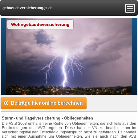
gebaeudeversicherung-js.de
Wohngebäudeversicherung
«
Beiträge hier online berechnen
Sturm- und Hagelversicherung - Obliegenheiten
Die AStB 2008 enthalten eine Reihe von Obliegenheiten, die sich teils aus den
Bestimmungen des VVG ergeben. Diese hat der VN zu beachten, um im
Versicherungsfall den Entschädigungsanspruch nicht zu gefährden. Es handelt
sich mit einer Ausnahme um Obliegenheiten, wie sie auch nach den AVB