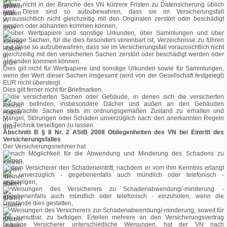
sofern nicht in der Branche des VN kürzere Fristen zu Datensicherung üblich
sind. Diese sind so aufzubewahren, dass sie im Versicherungsfall
voraussichtlich nicht gleichzeitig mit den Originalen zerstört oder beschädigt
werden oder abhanden kommen können,
über Wertpapiere und sonstige Urkunden, über Sammlungen und über
sonstige Sachen, für die dies besonders vereinbart ist, Verzeichnisse zu führen
und diese so aufzubewahren, dass sie im Versicherungsfall voraussichtlich nicht
gleichzeitig mit den versicherten Sachen zerstört oder beschädigt werden oder
abhanden kommen können.
Dies gilt nicht für Wertpapiere und sonstige Urkunden sowie für Sammlungen,
wenn der Wert dieser Sachen insgesamt (wird von der Gesellschaft festgelegt)
EUR nicht übersteigt.
Dies gilt ferner nicht für Briefmarken,
die versicherten Sachen oder Gebäude, in denen sich die versicherten
Sachen befinden, insbesondere Dächer und außen an den Gebäuden
angebrachte Sachen stets im ordnungsgemäßen Zustand zu erhalten und
Mängel, Störungen oder Schäden unverzüglich nach den anerkannten Regeln
der Technik beseitigen zu lassen.
Abschnitt B § 8 Nr. 2 AStB 2008 Obliegenheiten des VN bei Eintritt des
Versicherungsfalles
Der Versicherungsnehmer hat
nach Möglichkeit für die Abwendung und Minderung des Schadens zu
sorgen,
dem Versicherer den Schadeneintritt, nachdem er vom ihm Kenntnis erlangt
hat, unverzüglich - gegebenenfalls auch mündlich oder telefonisch -
anzuzeigen,
Weisungen des Versicherers zu Schadenabwendung/-minderung -
gegebenenfalls auch mündlich oder telefonisch - einzuholen, wenn die
Umstände dies gestatten,
Weisungen des Versicherers zur Schadenabwendung/-minderung, soweit für
ihn zumutbar, zu befolgen. Erteilen mehrere an den Versicherungsvertrag
beteilige Versicherer unterschiedliche Weisungen, hat der VN nach