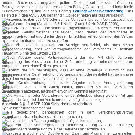
anderer Sachversicherungsarten gelten. Deshalb sei insoweit auf andere
Beiträge verwiesen, insbesondere auf den Beitrag Gewerbliche und industrielle
Feuerversicherung und auf den Beitrag
Leitungswasserversicherung
. Hier
seien die in den AStB 2008 genannten Obliegenheiten nur kurz aufgezeigt:
Anzeigepflichten des VN oder seines Vertreters bis zum Vertragsabschluss
und Gefahrerhöhung (Abschnitt B § 1 Nr. 1 + 2 und § 9 Nr. 2 AStB 2008),
Der VN hat bis zur Abgabe seiner Vertragserklärung dem Versicherer alle ihm
bekannten Gefahrumstände anzuzeigen, nach denen der Versicherer in
Textform gefragt hat und die für dessen Entschluss erheblich sind, den Vertrag
mit dem vereinbarten Inhalt zu schließen.
Der VN ist auch insoweit zur Anzeige verpflichtet, als nach seiner
Vertragserklärung, aber vor Vertragsannahme der Versicherer in Textform
Fragen im Sinne des Satzes 1 stellt.
Nach Abgabe seiner Vertragserklärung darf der VN ohne vorherige
Zustimmung des Versicherers keine Gefahrerhöhung vornehmen oder deren
Vornahme durch einen Dritten gestatten.
Erkennt der VN nachträglich, dass er ohne vorherige Zustimmung des
Versicherers eine Gefahrerhöhung vorgenommen oder gestattet hat, so muss er
diese dem Versicherer unverzüglich anzeigen.
Eine Gefahrerhöhung, die nach Abgabe seiner Vertragserklärung
unabhängig von seinem Willen eintritt, muss der VN dem Versicherer
unverzüglich anzeigen, nachdem er von ihr Kenntnis erlangt hat.
Die Aufnahme oder Veränderung eines Betriebes gleich welcher Art und
welchen Umfangs ist dem Versicherer unverzüglich anzuzeigen.
Abschnitt A § 11 ASTB 2008 Sicherheitsvorschriften
Der Versicherungsnehmer hat
alle gesetzlichen, behördlichen oder in dem Versicherungsvertrag
vereinbarten Sicherheitsvorschriften zu beachten,
die versicherten Räume genügend häufig zu kontrollieren,
während einer vorübergehenden Betriebsstilllegung (z.B. Betriebsferien)
eine genügend häufige Kontrolle des Betriebes sicherzustellen,
mindestens wöchentlich Duplikate von Daten und Programmen zu erstellen,